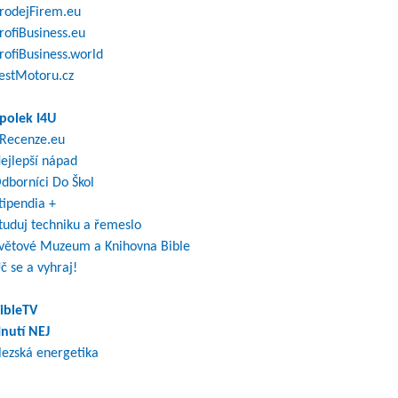
rodejFirem.eu
rofiBusiness.eu
rofiBusiness.world
estMotoru.cz
polek I4U
Recenze.eu
ejlepší nápad
dborníci Do Škol
tipendia +
tuduj techniku a řemeslo
větové Muzeum a Knihovna Bible
č se a vyhraj!
ibleTV
nutí NEJ
lezská energetika