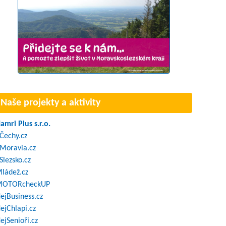
Naše projekty a aktivity
amri Plus s.r.o.
Čechy.cz
Moravia.cz
Slezsko.cz
ládež.cz
OTORcheckUP
ejBusiness.cz
ejChlapi.cz
ejSenioři.cz