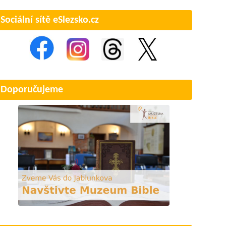
Sociální sítě eSlezsko.cz
Doporučujeme