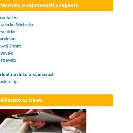
Novinky a zajímavosti z regionů
runtálsko
rýdecko-Místecko
esenicko
arvinsko
ovojičínsko
pavsko
stravsko
řidat novinku a zajímavost
ašlete tip
eSlezsko.cz News