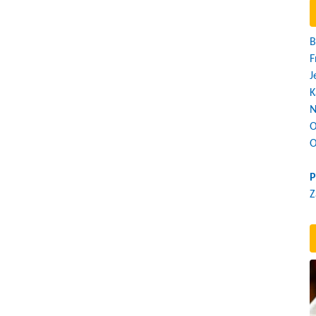
B
F
J
K
N
O
O
P
Z