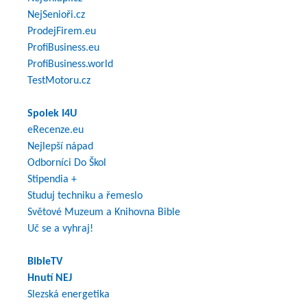
NejSenioři.cz
ProdejFirem.eu
ProfiBusiness.eu
ProfiBusiness.world
TestMotoru.cz
Spolek I4U
eRecenze.eu
Nejlepší nápad
Odborníci Do Škol
Stipendia +
Studuj techniku a řemeslo
Světové Muzeum a Knihovna Bible
Uč se a vyhraj!
BibleTV
Hnutí NEJ
Slezská energetika