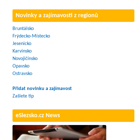
Novinky a zajímavosti z regionů
Bruntálsko
Frýdecko-Místecko
Jesenicko
Karvinsko
Novojičínsko
Opavsko
Ostravsko
Přidat novinku a zajímavost
Zašlete tip
eSlezsko.cz News