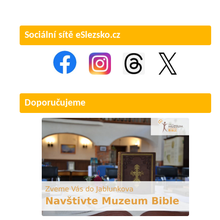
Sociální sítě eSlezsko.cz
Doporučujeme