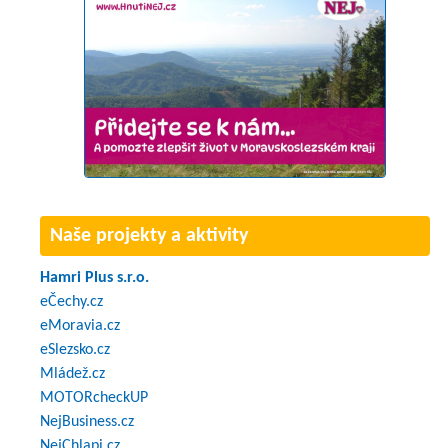
Naše projekty a aktivity
Hamri Plus s.r.o.
eČechy.cz
eMoravia.cz
eSlezsko.cz
Mládež.cz
MOTORcheckUP
NejBusiness.cz
NejChlapi.cz