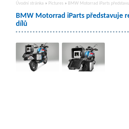
Úvodní stránka
»
Pictures
»
BMW Motorrad iParts představuj
BMW Motorrad iParts představuje r
dílů