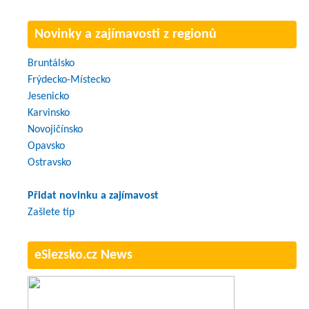
Novinky a zajímavosti z regionů
Bruntálsko
Frýdecko-Místecko
Jesenicko
Karvinsko
Novojičínsko
Opavsko
Ostravsko
Přidat novinku a zajímavost
Zašlete tip
eSlezsko.cz News