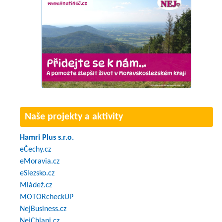
Naše projekty a aktivity
Hamri Plus s.r.o.
eČechy.cz
eMoravia.cz
eSlezsko.cz
Mládež.cz
MOTORcheckUP
NejBusiness.cz
NejChlapi.cz