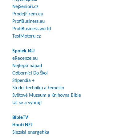
NejSenioři.cz
ProdejFirem.eu
ProfiBusiness.eu
ProfiBusiness.world
TestMotoru.cz
Spolek I4U
eRecenze.eu
Nejlepší nápad
Odborníci Do Škol
Stipendia +
Studuj techniku a řemeslo
Světové Muzeum a Knihovna Bible
Uč se a vyhraj!
BibleTV
Hnutí NEJ
Slezská energetika