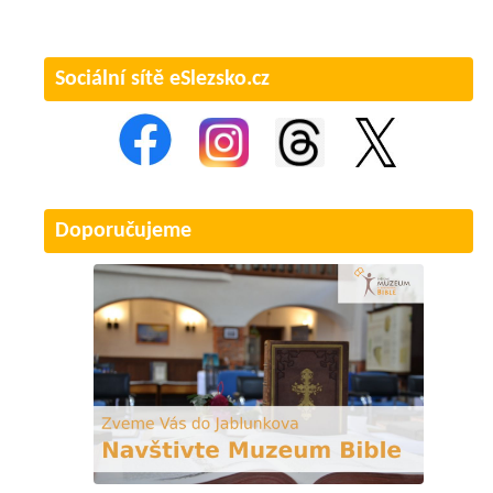
Sociální sítě eSlezsko.cz
Doporučujeme