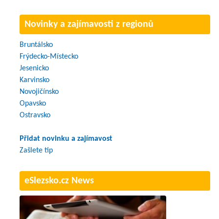
Novinky a zajímavosti z regionů
Bruntálsko
Frýdecko-Místecko
Jesenicko
Karvinsko
Novojičínsko
Opavsko
Ostravsko
Přidat novinku a zajímavost
Zašlete tip
eSlezsko.cz News