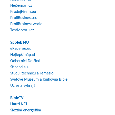
NejSenioři.cz
ProdejFirem.eu
ProfiBusiness.eu
ProfiBusiness.world
TestMotoru.cz
Spolek I4U
eRecenze.eu
Nejlepší nápad
Odborníci Do Škol
Stipendia +
Studuj techniku a řemeslo
Světové Muzeum a Knihovna Bible
Uč se a vyhraj!
BibleTV
Hnutí NEJ
Slezská energetika