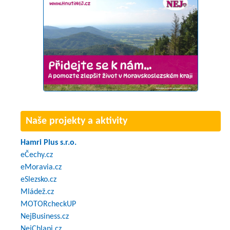
Naše projekty a aktivity
Hamri Plus s.r.o.
eČechy.cz
eMoravia.cz
eSlezsko.cz
Mládež.cz
MOTORcheckUP
NejBusiness.cz
NejChlapi.cz