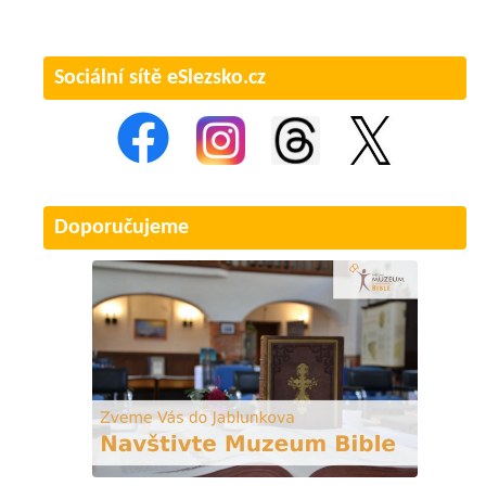
Sociální sítě eSlezsko.cz
Doporučujeme