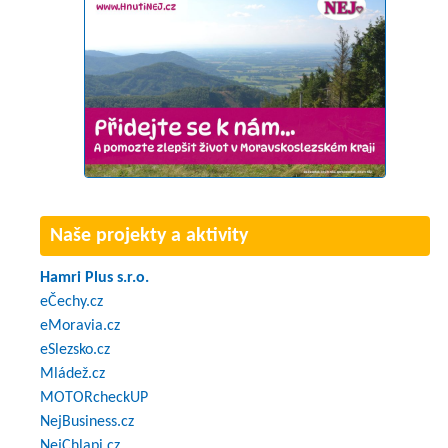
Naše projekty a aktivity
Hamri Plus s.r.o.
eČechy.cz
eMoravia.cz
eSlezsko.cz
Mládež.cz
MOTORcheckUP
NejBusiness.cz
NejChlapi.cz