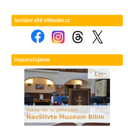
Sociální sítě eSlezsko.cz
Doporučujeme