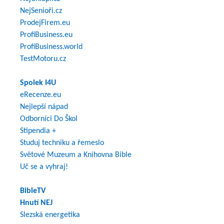
NejSenioři.cz
ProdejFirem.eu
ProfiBusiness.eu
ProfiBusiness.world
TestMotoru.cz
Spolek I4U
eRecenze.eu
Nejlepší nápad
Odborníci Do Škol
Stipendia +
Studuj techniku a řemeslo
Světové Muzeum a Knihovna Bible
Uč se a vyhraj!
BibleTV
Hnutí NEJ
Slezská energetika