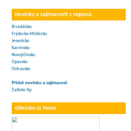
Novinky a zajímavosti z regionů
Bruntálsko
Frýdecko-Místecko
Jesenicko
Karvinsko
Novojičínsko
Opavsko
Ostravsko
Přidat novinku a zajímavost
Zašlete tip
eSlezsko.cz News