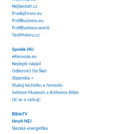
NejSenioři.cz
ProdejFirem.eu
ProfiBusiness.eu
ProfiBusiness.world
TestMotoru.cz
Spolek I4U
eRecenze.eu
Nejlepší nápad
Odborníci Do Škol
Stipendia +
Studuj techniku a řemeslo
Světové Muzeum a Knihovna Bible
Uč se a vyhraj!
BibleTV
Hnutí NEJ
Slezská energetika