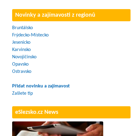
Novinky a zajímavosti z regionů
Bruntálsko
Frýdecko-Místecko
Jesenicko
Karvinsko
Novojičínsko
Opavsko
Ostravsko
Přidat novinku a zajímavost
Zašlete tip
eSlezsko.cz News