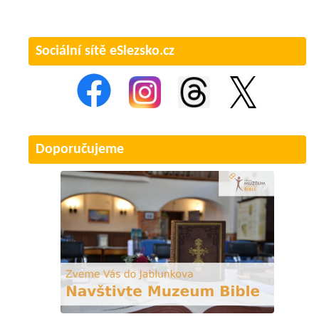
Sociální sítě eSlezsko.cz
Doporučujeme