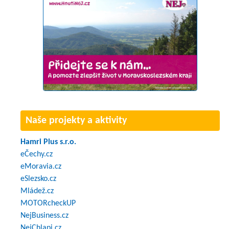
Naše projekty a aktivity
Hamri Plus s.r.o.
eČechy.cz
eMoravia.cz
eSlezsko.cz
Mládež.cz
MOTORcheckUP
NejBusiness.cz
NejChlapi.cz