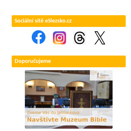
Sociální sítě eSlezsko.cz
Doporučujeme