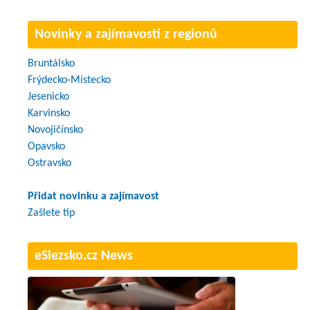
Novinky a zajímavosti z regionů
Bruntálsko
Frýdecko-Místecko
Jesenicko
Karvinsko
Novojičínsko
Opavsko
Ostravsko
Přidat novinku a zajímavost
Zašlete tip
eSlezsko.cz News