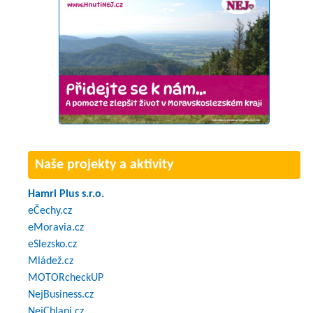
Naše projekty a aktivity
Hamri Plus s.r.o.
eČechy.cz
eMoravia.cz
eSlezsko.cz
Mládež.cz
MOTORcheckUP
NejBusiness.cz
NejChlapi.cz