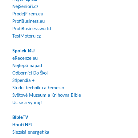
NejSenioři.cz
ProdejFirem.eu
ProfiBusiness.eu
ProfiBusiness.world
TestMotoru.cz
Spolek I4U
eRecenze.eu
Nejlepší nápad
Odborníci Do Škol
Stipendia +
Studuj techniku a řemeslo
Světové Muzeum a Knihovna Bible
Uč se a vyhraj!
BibleTV
Hnutí NEJ
Slezská energetika