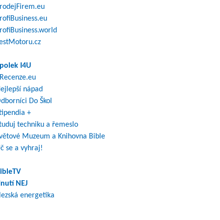
rodejFirem.eu
rofiBusiness.eu
rofiBusiness.world
estMotoru.cz
polek I4U
Recenze.eu
ejlepší nápad
dborníci Do Škol
tipendia +
tuduj techniku a řemeslo
větové Muzeum a Knihovna Bible
č se a vyhraj!
ibleTV
nutí NEJ
lezská energetika