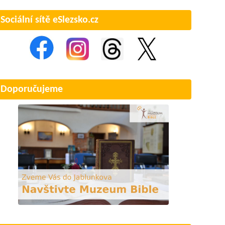
Sociální sítě eSlezsko.cz
Doporučujeme