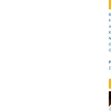
B
F
J
K
N
O
O
P
Z