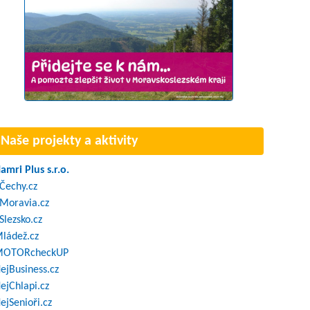
Naše projekty a aktivity
amri Plus s.r.o.
Čechy.cz
Moravia.cz
Slezsko.cz
ládež.cz
OTORcheckUP
ejBusiness.cz
ejChlapi.cz
ejSenioři.cz