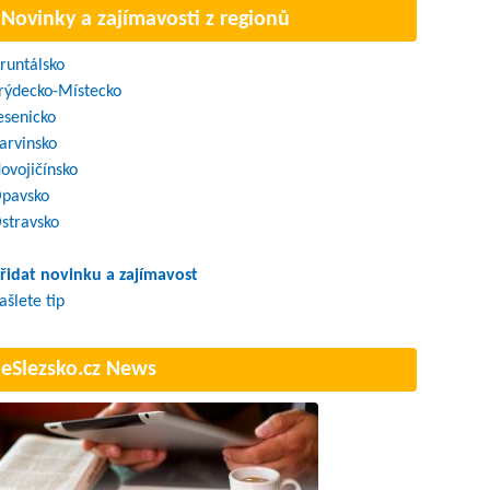
Novinky a zajímavosti z regionů
runtálsko
rýdecko-Místecko
esenicko
arvinsko
ovojičínsko
pavsko
stravsko
řidat novinku a zajímavost
ašlete tip
eSlezsko.cz News