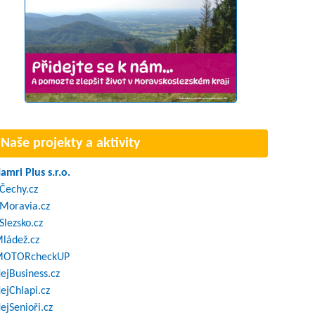
Naše projekty a aktivity
amri Plus s.r.o.
Čechy.cz
Moravia.cz
Slezsko.cz
ládež.cz
OTORcheckUP
ejBusiness.cz
ejChlapi.cz
ejSenioři.cz