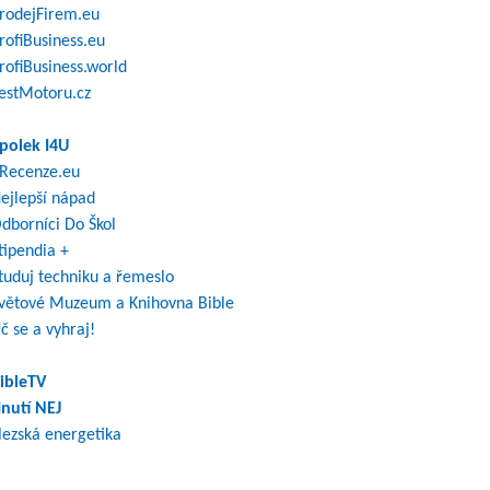
rodejFirem.eu
rofiBusiness.eu
rofiBusiness.world
estMotoru.cz
polek I4U
Recenze.eu
ejlepší nápad
dborníci Do Škol
tipendia +
tuduj techniku a řemeslo
větové Muzeum a Knihovna Bible
č se a vyhraj!
ibleTV
nutí NEJ
lezská energetika