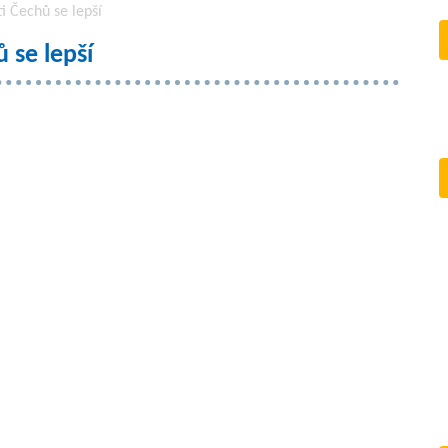
i Čechů se lepší
 se lepší