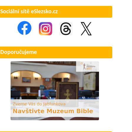
Sociální sítě eSlezsko.cz
Doporučujeme