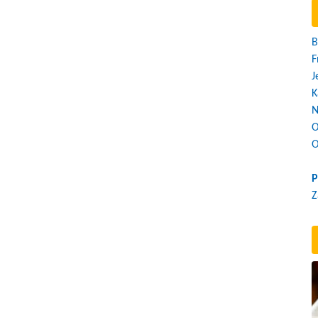
B
F
J
K
N
O
O
P
Z