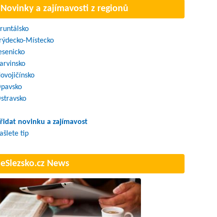
Novinky a zajímavosti z regionů
runtálsko
rýdecko-Místecko
esenicko
arvinsko
ovojičínsko
pavsko
stravsko
řidat novinku a zajímavost
ašlete tip
eSlezsko.cz News