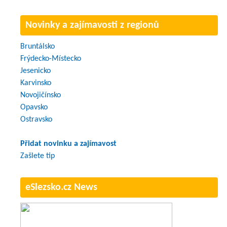
Novinky a zajímavosti z regionů
Bruntálsko
Frýdecko-Místecko
Jesenicko
Karvinsko
Novojičínsko
Opavsko
Ostravsko
Přidat novinku a zajímavost
Zašlete tip
eSlezsko.cz News