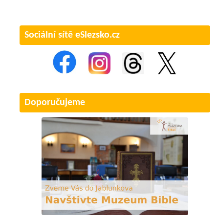
Sociální sítě eSlezsko.cz
Doporučujeme