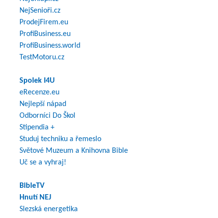
NejSenioři.cz
ProdejFirem.eu
ProfiBusiness.eu
ProfiBusiness.world
TestMotoru.cz
Spolek I4U
eRecenze.eu
Nejlepší nápad
Odborníci Do Škol
Stipendia +
Studuj techniku a řemeslo
Světové Muzeum a Knihovna Bible
Uč se a vyhraj!
BibleTV
Hnutí NEJ
Slezská energetika