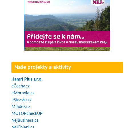
Naše projekty a aktivity
Hamri Plus s.r.o.
eČechy.cz
eMoravia.cz
eSlezsko.cz
Mládež.cz
MOTORcheckUP
NejBusiness.cz
NejChlapi.cz