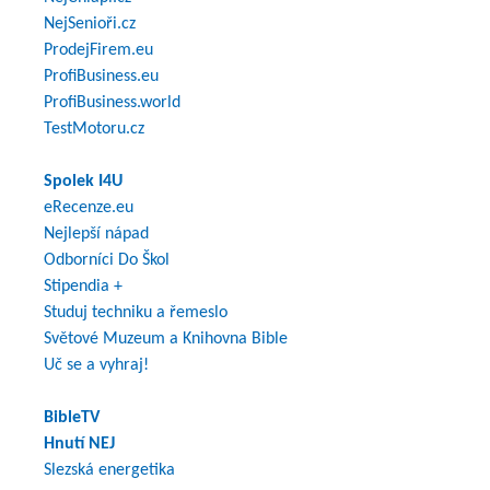
NejSenioři.cz
ProdejFirem.eu
ProfiBusiness.eu
ProfiBusiness.world
TestMotoru.cz
Spolek I4U
eRecenze.eu
Nejlepší nápad
Odborníci Do Škol
Stipendia +
Studuj techniku a řemeslo
Světové Muzeum a Knihovna Bible
Uč se a vyhraj!
BibleTV
Hnutí NEJ
Slezská energetika