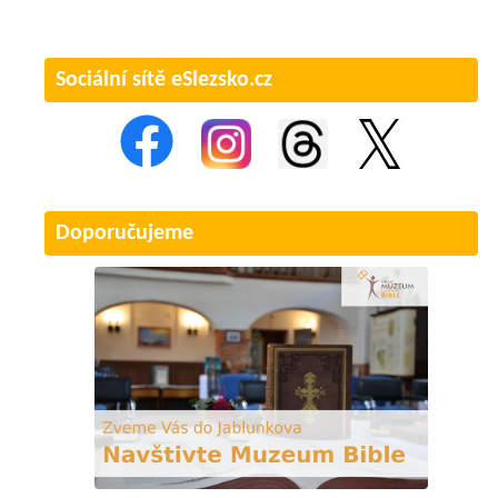
Sociální sítě eSlezsko.cz
Doporučujeme