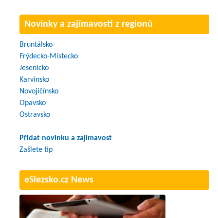
Novinky a zajímavosti z regionů
Bruntálsko
Frýdecko-Místecko
Jesenicko
Karvinsko
Novojičínsko
Opavsko
Ostravsko
Přidat novinku a zajímavost
Zašlete tip
eSlezsko.cz News