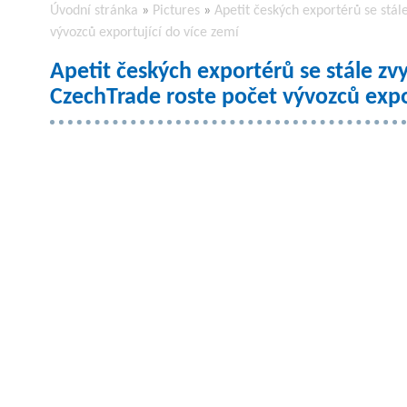
Úvodní stránka
»
Pictures
»
Apetit českých exportérů se stál
vývozců exportující do více zemí
Apetit českých exportérů se stále zv
CzechTrade roste počet vývozců expor