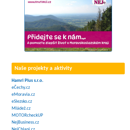
Naše projekty a aktivity
Hamri Plus s.r.o.
eČechy.cz
eMoravia.cz
eSlezsko.cz
Mládež.cz
MOTORcheckUP
NejBusiness.cz
NejChlapi.cz