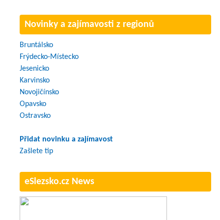
Novinky a zajímavosti z regionů
Bruntálsko
Frýdecko-Místecko
Jesenicko
Karvinsko
Novojičínsko
Opavsko
Ostravsko
Přidat novinku a zajímavost
Zašlete tip
eSlezsko.cz News