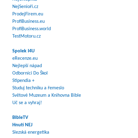
NejSenioři.cz
ProdejFirem.eu
ProfiBusiness.eu
ProfiBusiness.world
TestMotoru.cz
Spolek I4U
eRecenze.eu
Nejlepší nápad
Odborníci Do Škol
Stipendia +
Studuj techniku a řemeslo
Světové Muzeum a Knihovna Bible
Uč se a vyhraj!
BibleTV
Hnutí NEJ
Slezská energetika