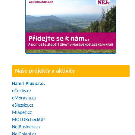
Naše projekty a aktivity
Hamri Plus s.r.o.
eČechy.cz
eMoravia.cz
eSlezsko.cz
Mládež.cz
MOTORcheckUP
NejBusiness.cz
NejChlapi.cz