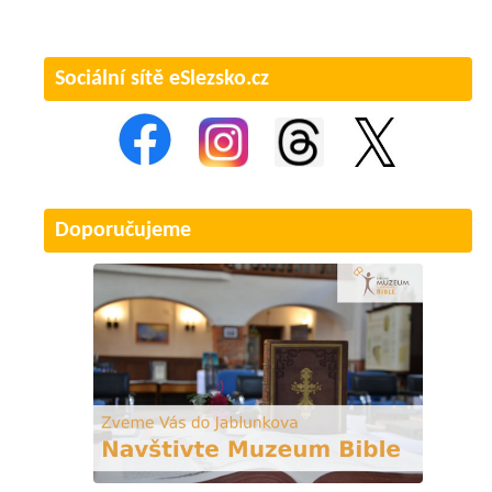
Sociální sítě eSlezsko.cz
Doporučujeme