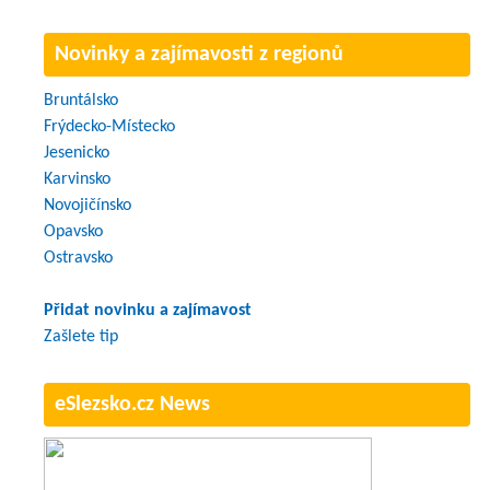
Novinky a zajímavosti z regionů
Bruntálsko
Frýdecko-Místecko
Jesenicko
Karvinsko
Novojičínsko
Opavsko
Ostravsko
Přidat novinku a zajímavost
Zašlete tip
eSlezsko.cz News