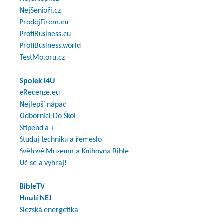
NejSenioři.cz
ProdejFirem.eu
ProfiBusiness.eu
ProfiBusiness.world
TestMotoru.cz
Spolek I4U
eRecenze.eu
Nejlepší nápad
Odborníci Do Škol
Stipendia +
Studuj techniku a řemeslo
Světové Muzeum a Knihovna Bible
Uč se a vyhraj!
BibleTV
Hnutí NEJ
Slezská energetika