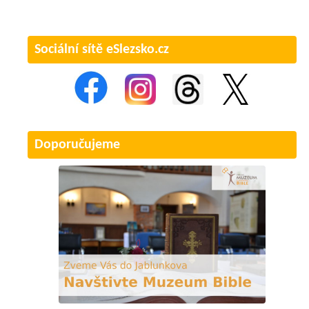
Sociální sítě eSlezsko.cz
Doporučujeme