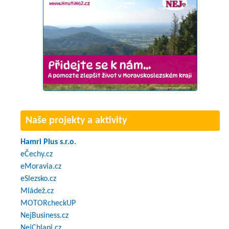
Naše projekty a aktivity
Hamri Plus s.r.o.
eČechy.cz
eMoravia.cz
eSlezsko.cz
Mládež.cz
MOTORcheckUP
NejBusiness.cz
NejChlapi.cz