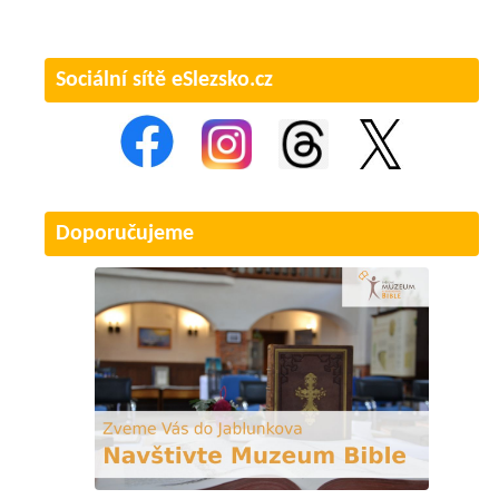
Sociální sítě eSlezsko.cz
Doporučujeme