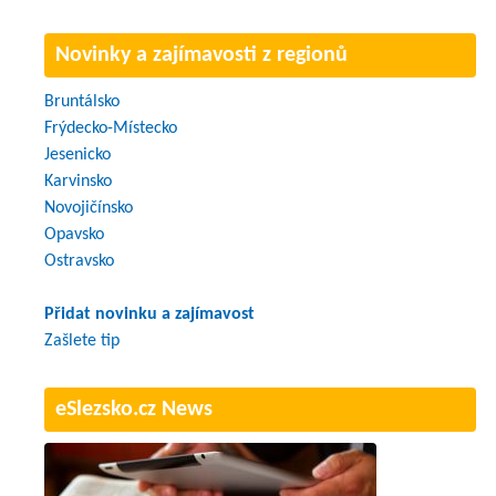
Novinky a zajímavosti z regionů
Bruntálsko
Frýdecko-Místecko
Jesenicko
Karvinsko
Novojičínsko
Opavsko
Ostravsko
Přidat novinku a zajímavost
Zašlete tip
eSlezsko.cz News