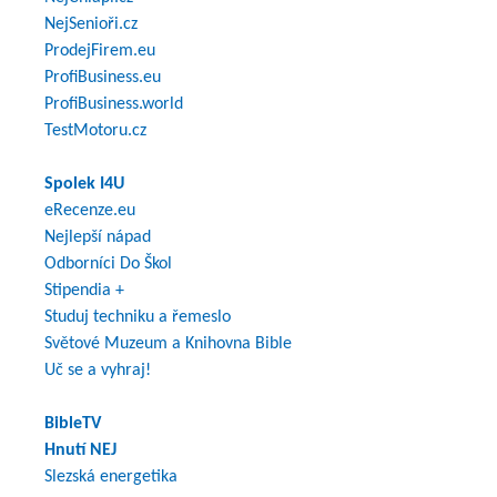
NejSenioři.cz
ProdejFirem.eu
ProfiBusiness.eu
ProfiBusiness.world
TestMotoru.cz
Spolek I4U
eRecenze.eu
Nejlepší nápad
Odborníci Do Škol
Stipendia +
Studuj techniku a řemeslo
Světové Muzeum a Knihovna Bible
Uč se a vyhraj!
BibleTV
Hnutí NEJ
Slezská energetika