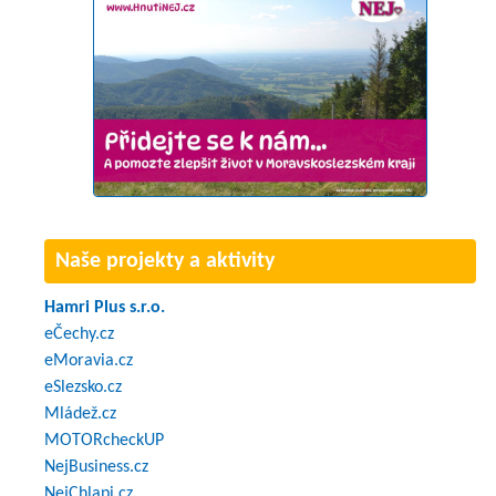
Naše projekty a aktivity
Hamri Plus s.r.o.
eČechy.cz
eMoravia.cz
eSlezsko.cz
Mládež.cz
MOTORcheckUP
NejBusiness.cz
NejChlapi.cz