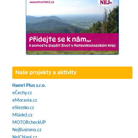
Naše projekty a aktivity
Hamri Plus s.r.o.
eČechy.cz
eMoravia.cz
eSlezsko.cz
Mládež.cz
MOTORcheckUP
NejBusiness.cz
NejChlapi.cz