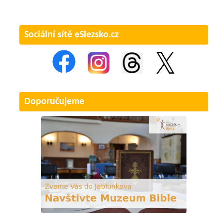
Sociální sítě eSlezsko.cz
Doporučujeme