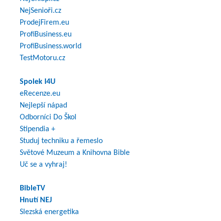
NejSenioři.cz
ProdejFirem.eu
ProfiBusiness.eu
ProfiBusiness.world
TestMotoru.cz
Spolek I4U
eRecenze.eu
Nejlepší nápad
Odborníci Do Škol
Stipendia +
Studuj techniku a řemeslo
Světové Muzeum a Knihovna Bible
Uč se a vyhraj!
BibleTV
Hnutí NEJ
Slezská energetika