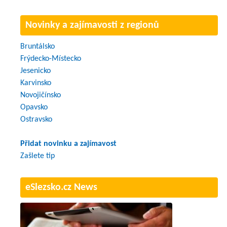
Novinky a zajímavosti z regionů
Bruntálsko
Frýdecko-Místecko
Jesenicko
Karvinsko
Novojičínsko
Opavsko
Ostravsko
Přidat novinku a zajímavost
Zašlete tip
eSlezsko.cz News