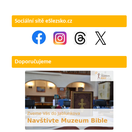
Sociální sítě eSlezsko.cz
Doporučujeme