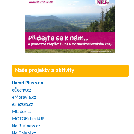
Naše projekty a aktivity
Hamri Plus s.r.o.
eČechy.cz
eMoravia.cz
eSlezsko.cz
Mládež.cz
MOTORcheckUP
NejBusiness.cz
NejChlapi.cz