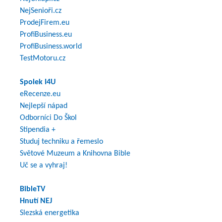
NejSenioři.cz
ProdejFirem.eu
ProfiBusiness.eu
ProfiBusiness.world
TestMotoru.cz
Spolek I4U
eRecenze.eu
Nejlepší nápad
Odborníci Do Škol
Stipendia +
Studuj techniku a řemeslo
Světové Muzeum a Knihovna Bible
Uč se a vyhraj!
BibleTV
Hnutí NEJ
Slezská energetika