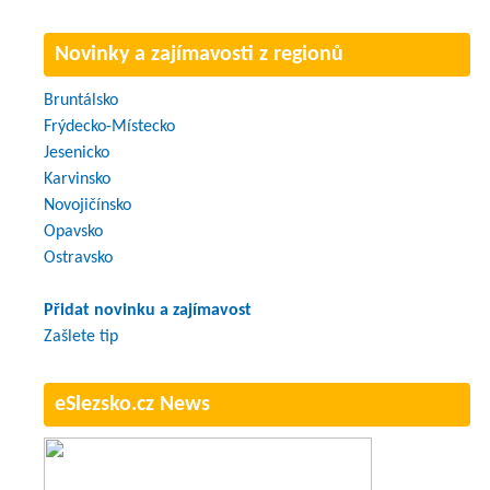
Novinky a zajímavosti z regionů
Bruntálsko
Frýdecko-Místecko
Jesenicko
Karvinsko
Novojičínsko
Opavsko
Ostravsko
Přidat novinku a zajímavost
Zašlete tip
eSlezsko.cz News