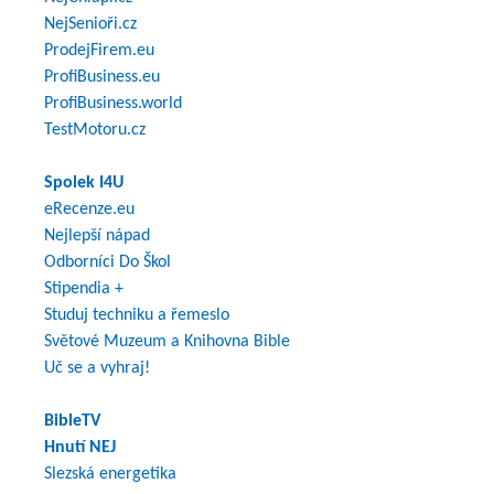
NejSenioři.cz
ProdejFirem.eu
ProfiBusiness.eu
ProfiBusiness.world
TestMotoru.cz
Spolek I4U
eRecenze.eu
Nejlepší nápad
Odborníci Do Škol
Stipendia +
Studuj techniku a řemeslo
Světové Muzeum a Knihovna Bible
Uč se a vyhraj!
BibleTV
Hnutí NEJ
Slezská energetika