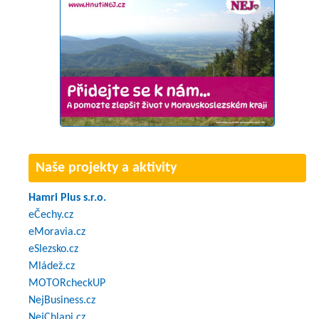
Naše projekty a aktivity
Hamri Plus s.r.o.
eČechy.cz
eMoravia.cz
eSlezsko.cz
Mládež.cz
MOTORcheckUP
NejBusiness.cz
NejChlapi.cz