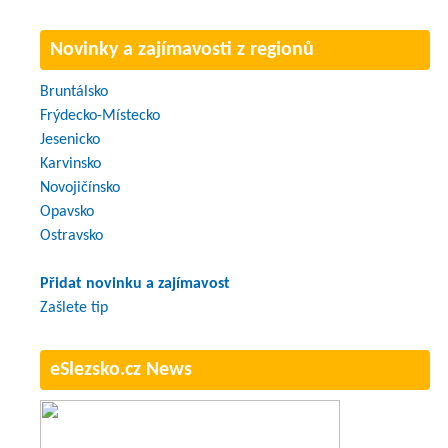
Novinky a zajímavosti z regionů
Bruntálsko
Frýdecko-Místecko
Jesenicko
Karvinsko
Novojičínsko
Opavsko
Ostravsko
Přidat novinku a zajímavost
Zašlete tip
eSlezsko.cz News