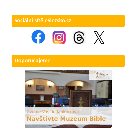
Sociální sítě eSlezsko.cz
Doporučujeme