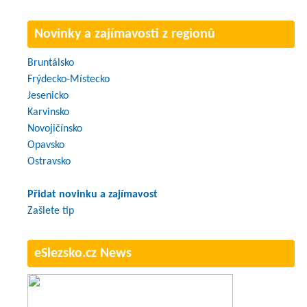
Novinky a zajímavosti z regionů
Bruntálsko
Frýdecko-Místecko
Jesenicko
Karvinsko
Novojičínsko
Opavsko
Ostravsko
Přidat novinku a zajímavost
Zašlete tip
eSlezsko.cz News