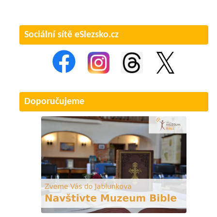
Sociální sítě eSlezsko.cz
Doporučujeme