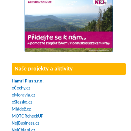
Naše projekty a aktivity
Hamri Plus s.r.o.
eČechy.cz
eMoravia.cz
eSlezsko.cz
Mládež.cz
MOTORcheckUP
NejBusiness.cz
NejChlapi.cz