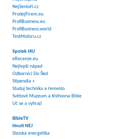
NejSenioři.cz
ProdejFirem.eu
ProfiBusiness.eu
ProfiBusiness.world
TestMotoru.cz
Spolek I4U
eRecenze.eu
Nejlepší nápad
Odborníci Do Škol
Stipendia +
Studuj techniku a řemeslo
Světové Muzeum a Knihovna Bible
Uč se a vyhraj!
BibleTV
Hnutí NEJ
Slezská energetika