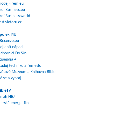
rodejFirem.eu
rofiBusiness.eu
rofiBusiness.world
estMotoru.cz
polek I4U
Recenze.eu
ejlepší nápad
dborníci Do Škol
tipendia +
tuduj techniku a řemeslo
větové Muzeum a Knihovna Bible
č se a vyhraj!
ibleTV
nutí NEJ
lezská energetika