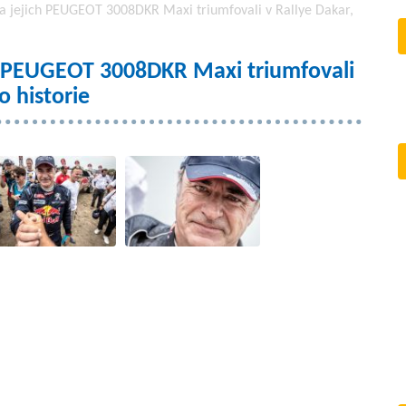
z a jejich PEUGEOT 3008DKR Maxi triumfovali v Rallye Dakar,
ich PEUGEOT 3008DKR Maxi triumfovali
o historie