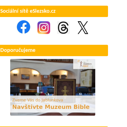
Sociální sítě eSlezsko.cz
Doporučujeme