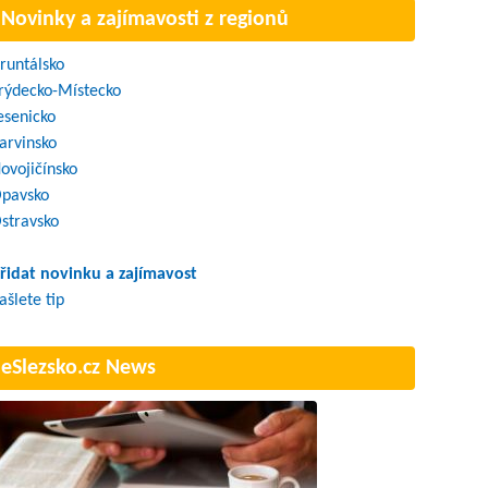
Novinky a zajímavosti z regionů
runtálsko
rýdecko-Místecko
esenicko
arvinsko
ovojičínsko
pavsko
stravsko
řidat novinku a zajímavost
ašlete tip
eSlezsko.cz News