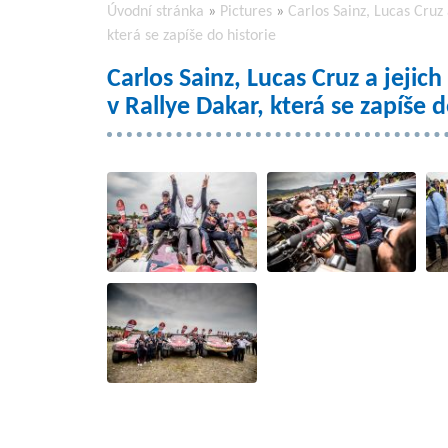
Úvodní stránka
»
Pictures
»
Carlos Sainz, Lucas Cru
která se zapíše do historie
Carlos Sainz, Lucas Cruz a jej
v Rallye Dakar, která se zapíše d