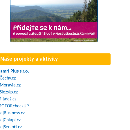
Naše projekty a aktivity
amri Plus s.r.o.
Čechy.cz
Moravia.cz
Slezsko.cz
ládež.cz
OTORcheckUP
ejBusiness.cz
ejChlapi.cz
ejSenioři.cz