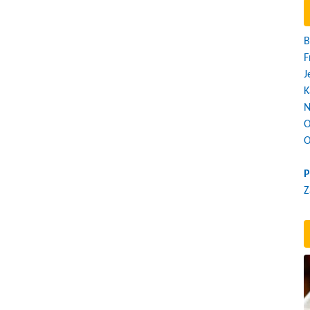
B
F
J
K
N
O
O
P
Z