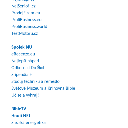
NejSenioři.cz
ProdejFirem.eu
ProfiBusiness.eu
ProfiBusiness.world
TestMotoru.cz
Spolek I4U
eRecenze.eu
Nejlepší nápad
Odborníci Do Škol
Stipendia +
Studuj techniku a řemeslo
Světové Muzeum a Knihovna Bible
Uč se a vyhraj!
BibleTV
Hnutí NEJ
Slezská energetika