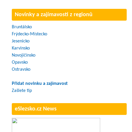
Novinky a zajímavosti z regionů
Bruntálsko
Frýdecko-Místecko
Jesenicko
Karvinsko
Novojičínsko
Opavsko
Ostravsko
Přidat novinku a zajímavost
Zašlete tip
eSlezsko.cz News