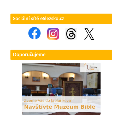
Sociální sítě eSlezsko.cz
Doporučujeme