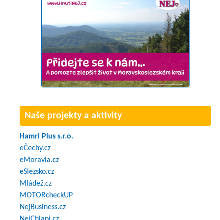
Naše projekty a aktivity
Hamri Plus s.r.o.
eČechy.cz
eMoravia.cz
eSlezsko.cz
Mládež.cz
MOTORcheckUP
NejBusiness.cz
NejChlapi.cz