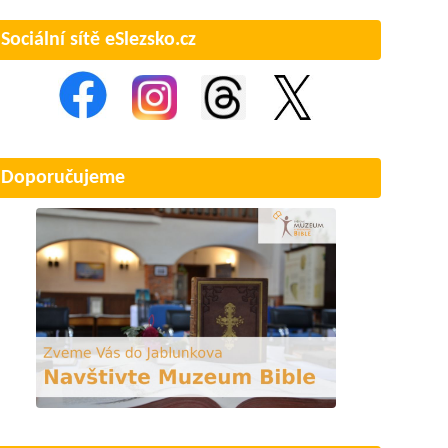
Sociální sítě eSlezsko.cz
Doporučujeme