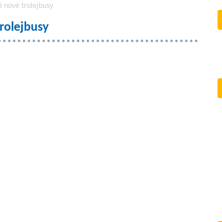
li nové trolejbusy
trolejbusy