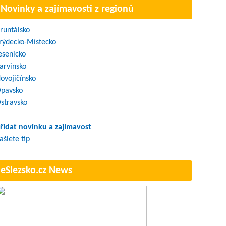
Novinky a zajímavosti z regionů
runtálsko
rýdecko-Místecko
esenicko
arvinsko
ovojičínsko
pavsko
stravsko
řidat novinku a zajímavost
ašlete tip
eSlezsko.cz News