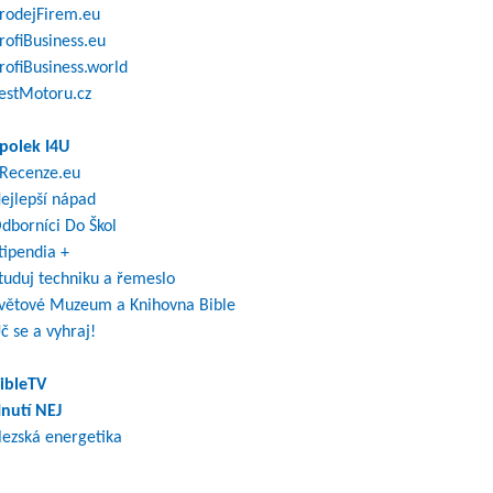
rodejFirem.eu
rofiBusiness.eu
rofiBusiness.world
estMotoru.cz
polek I4U
Recenze.eu
ejlepší nápad
dborníci Do Škol
tipendia +
tuduj techniku a řemeslo
větové Muzeum a Knihovna Bible
č se a vyhraj!
ibleTV
nutí NEJ
lezská energetika