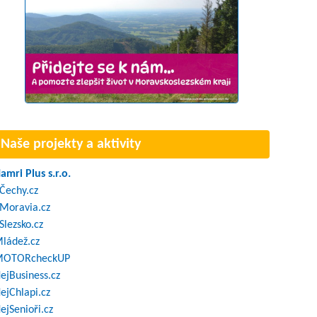
Naše projekty a aktivity
amri Plus s.r.o.
Čechy.cz
Moravia.cz
Slezsko.cz
ládež.cz
OTORcheckUP
ejBusiness.cz
ejChlapi.cz
ejSenioři.cz