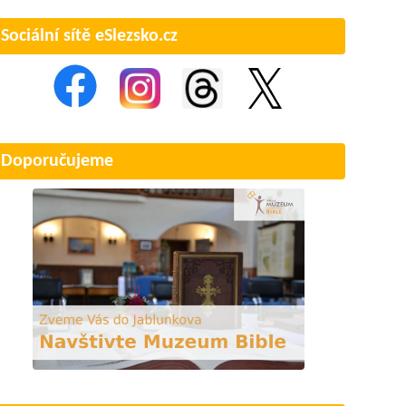
Sociální sítě eSlezsko.cz
Doporučujeme