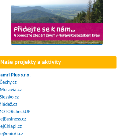
Naše projekty a aktivity
amri Plus s.r.o.
Čechy.cz
Moravia.cz
Slezsko.cz
ládež.cz
OTORcheckUP
ejBusiness.cz
ejChlapi.cz
ejSenioři.cz