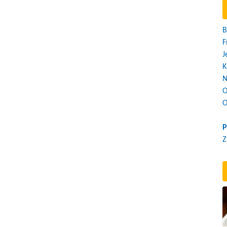
B
F
J
K
N
O
O
P
Z