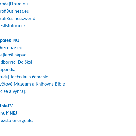
rodejFirem.eu
rofiBusiness.eu
rofiBusiness.world
estMotoru.cz
polek I4U
Recenze.eu
ejlepší nápad
dborníci Do Škol
tipendia +
tuduj techniku a řemeslo
větové Muzeum a Knihovna Bible
č se a vyhraj!
ibleTV
nutí NEJ
lezská energetika