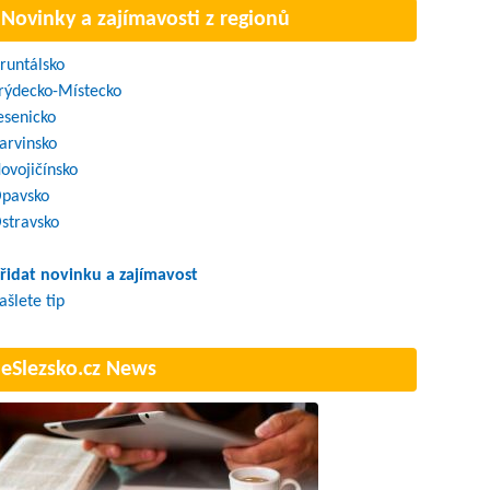
Novinky a zajímavosti z regionů
runtálsko
rýdecko-Místecko
esenicko
arvinsko
ovojičínsko
pavsko
stravsko
řidat novinku a zajímavost
ašlete tip
eSlezsko.cz News