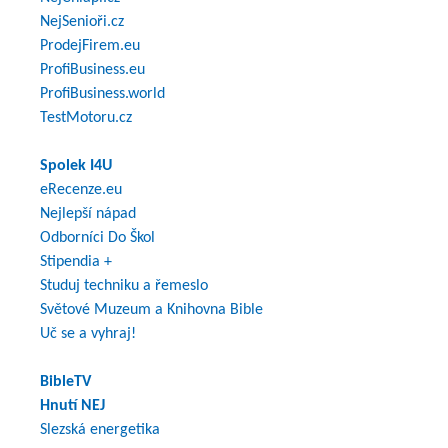
NejSenioři.cz
ProdejFirem.eu
ProfiBusiness.eu
ProfiBusiness.world
TestMotoru.cz
Spolek I4U
eRecenze.eu
Nejlepší nápad
Odborníci Do Škol
Stipendia +
Studuj techniku a řemeslo
Světové Muzeum a Knihovna Bible
Uč se a vyhraj!
BibleTV
Hnutí NEJ
Slezská energetika