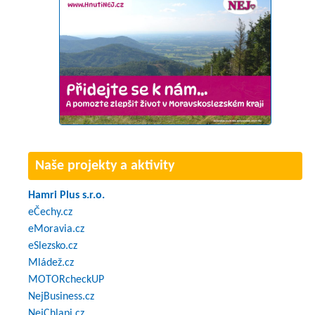
Naše projekty a aktivity
Hamri Plus s.r.o.
eČechy.cz
eMoravia.cz
eSlezsko.cz
Mládež.cz
MOTORcheckUP
NejBusiness.cz
NejChlapi.cz