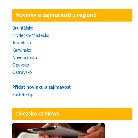
Novinky a zajímavosti z regionů
Bruntálsko
Frýdecko-Místecko
Jesenicko
Karvinsko
Novojičínsko
Opavsko
Ostravsko
Přidat novinku a zajímavost
Zašlete tip
eSlezsko.cz News