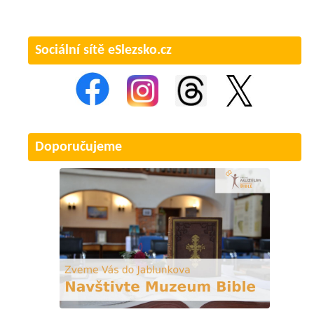
Sociální sítě eSlezsko.cz
Doporučujeme