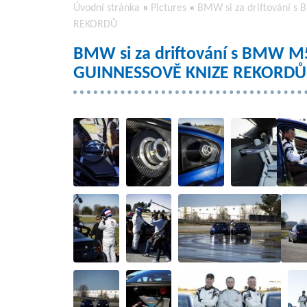
Úvodní stránka
»
Pictures
»
BMW si za driftování s
REKORDŮ
BMW si za driftování s BMW M5
GUINNESSOVĚ KNIZE REKORDŮ