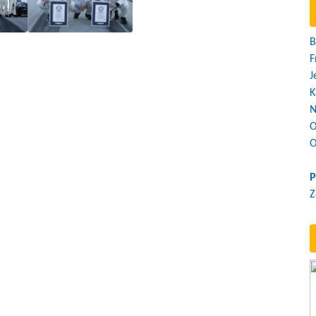
B
F
J
K
N
O
O
P
Z