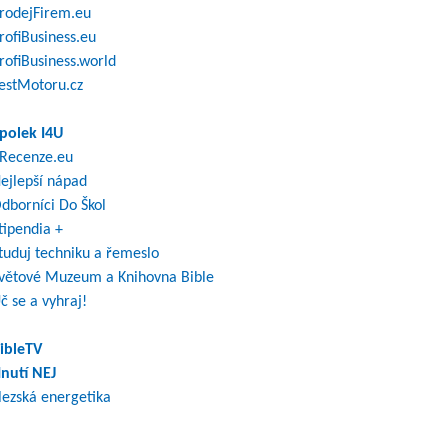
rodejFirem.eu
rofiBusiness.eu
rofiBusiness.world
estMotoru.cz
polek I4U
Recenze.eu
ejlepší nápad
dborníci Do Škol
tipendia +
tuduj techniku a řemeslo
větové Muzeum a Knihovna Bible
č se a vyhraj!
ibleTV
nutí NEJ
lezská energetika