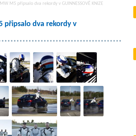
 BMW M5 připsalo dva rekordy v GUINNESSOVĚ KNIZE
 připsalo dva rekordy v