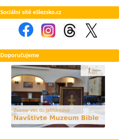
Sociální sítě eSlezsko.cz
Doporučujeme