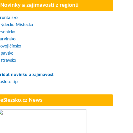
Novinky a zajímavosti z regionů
runtálsko
rýdecko-Místecko
esenicko
arvinsko
ovojičínsko
pavsko
stravsko
řidat novinku a zajímavost
ašlete tip
eSlezsko.cz News