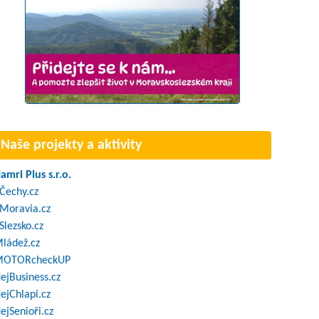
Naše projekty a aktivity
amri Plus s.r.o.
Čechy.cz
Moravia.cz
Slezsko.cz
ládež.cz
OTORcheckUP
ejBusiness.cz
ejChlapi.cz
ejSenioři.cz