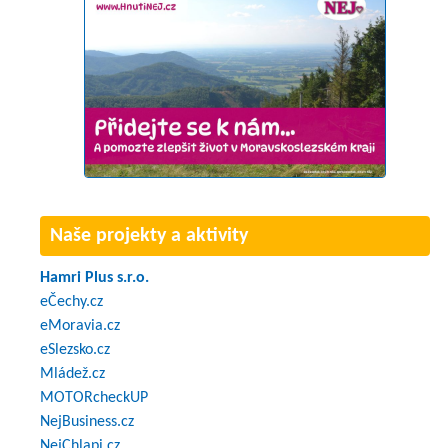
Naše projekty a aktivity
Hamri Plus s.r.o.
eČechy.cz
eMoravia.cz
eSlezsko.cz
Mládež.cz
MOTORcheckUP
NejBusiness.cz
NejChlapi.cz