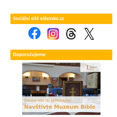
Sociální sítě eSlezsko.cz
Doporučujeme