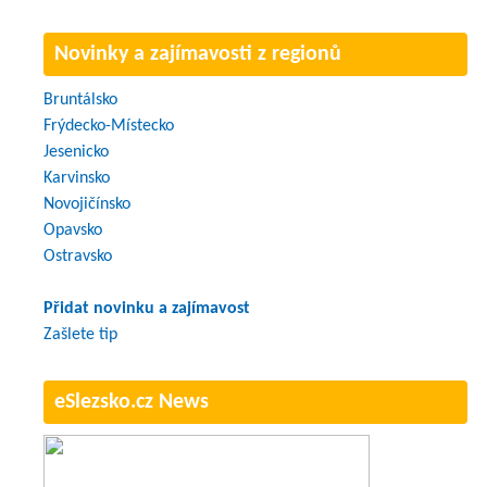
Novinky a zajímavosti z regionů
Bruntálsko
Frýdecko-Místecko
Jesenicko
Karvinsko
Novojičínsko
Opavsko
Ostravsko
Přidat novinku a zajímavost
Zašlete tip
eSlezsko.cz News