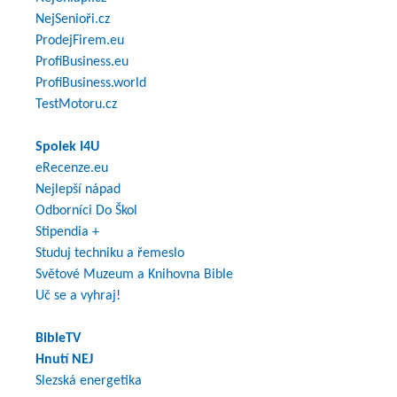
NejSenioři.cz
ProdejFirem.eu
ProfiBusiness.eu
ProfiBusiness.world
TestMotoru.cz
Spolek I4U
eRecenze.eu
Nejlepší nápad
Odborníci Do Škol
Stipendia +
Studuj techniku a řemeslo
Světové Muzeum a Knihovna Bible
Uč se a vyhraj!
BibleTV
Hnutí NEJ
Slezská energetika