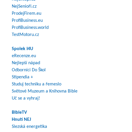
NejSenioři.cz
ProdejFirem.eu
ProfiBusiness.eu
ProfiBusiness.world
TestMotoru.cz
Spolek I4U
eRecenze.eu
Nejlepší nápad
Odborníci Do Škol
Stipendia +
Studuj techniku a řemeslo
Světové Muzeum a Knihovna Bible
Uč se a vyhraj!
BibleTV
Hnutí NEJ
Slezská energetika