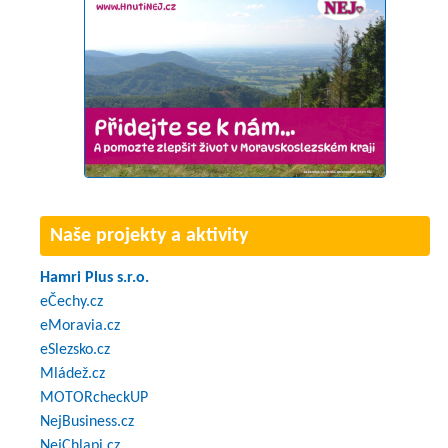
Naše projekty a aktivity
Hamri Plus s.r.o.
eČechy.cz
eMoravia.cz
eSlezsko.cz
Mládež.cz
MOTORcheckUP
NejBusiness.cz
NejChlapi.cz