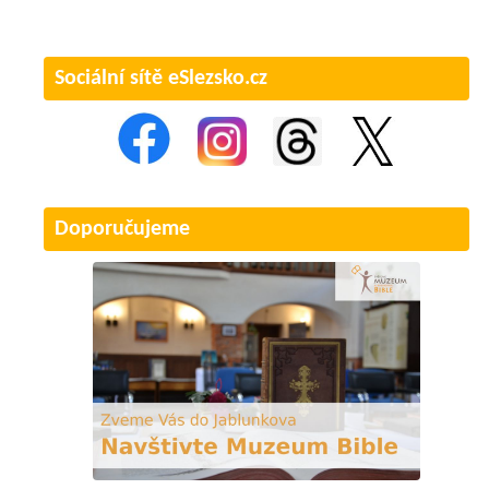
Sociální sítě eSlezsko.cz
Doporučujeme