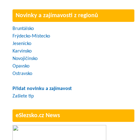
Novinky a zajímavosti z regionů
Bruntálsko
Frýdecko-Místecko
Jesenicko
Karvinsko
Novojičínsko
Opavsko
Ostravsko
Přidat novinku a zajímavost
Zašlete tip
eSlezsko.cz News