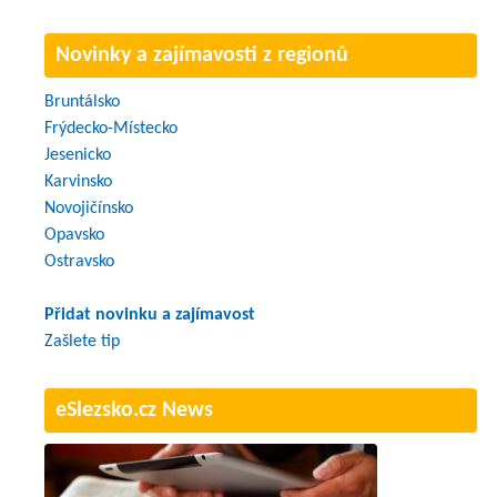
Novinky a zajímavosti z regionů
Bruntálsko
Frýdecko-Místecko
Jesenicko
Karvinsko
Novojičínsko
Opavsko
Ostravsko
Přidat novinku a zajímavost
Zašlete tip
eSlezsko.cz News