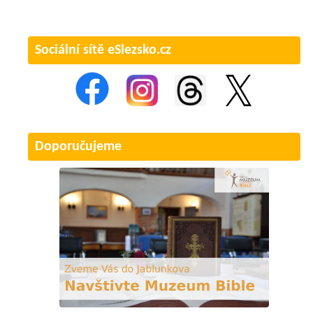
Sociální sítě eSlezsko.cz
Doporučujeme