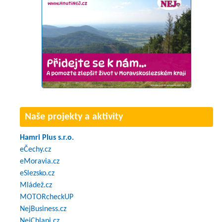
Naše projekty a aktivity
Hamri Plus s.r.o.
eČechy.cz
eMoravia.cz
eSlezsko.cz
Mládež.cz
MOTORcheckUP
NejBusiness.cz
NejChlapi.cz