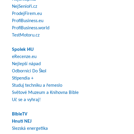
NejSenioři.cz
ProdejFirem.eu
ProfiBusiness.eu
ProfiBusiness.world
TestMotoru.cz
Spolek I4U
eRecenze.eu
Nejlepší nápad
Odborníci Do Škol
Stipendia +
Studuj techniku a řemeslo
Světové Muzeum a Knihovna Bible
Uč se a vyhraj!
BibleTV
Hnutí NEJ
Slezská energetika