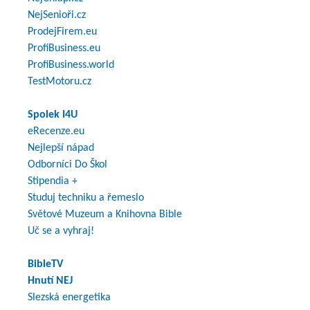
NejSenioři.cz
ProdejFirem.eu
ProfiBusiness.eu
ProfiBusiness.world
TestMotoru.cz
Spolek I4U
eRecenze.eu
Nejlepší nápad
Odborníci Do Škol
Stipendia +
Studuj techniku a řemeslo
Světové Muzeum a Knihovna Bible
Uč se a vyhraj!
BibleTV
Hnutí NEJ
Slezská energetika