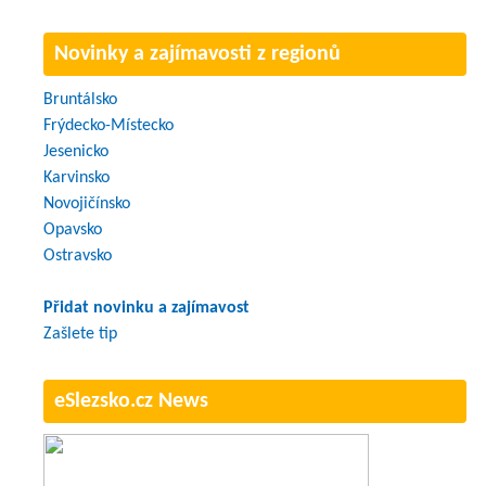
Novinky a zajímavosti z regionů
Bruntálsko
Frýdecko-Místecko
Jesenicko
Karvinsko
Novojičínsko
Opavsko
Ostravsko
Přidat novinku a zajímavost
Zašlete tip
eSlezsko.cz News