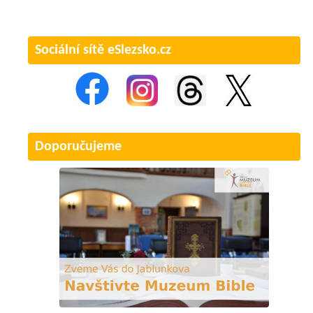
Sociální sítě eSlezsko.cz
Doporučujeme