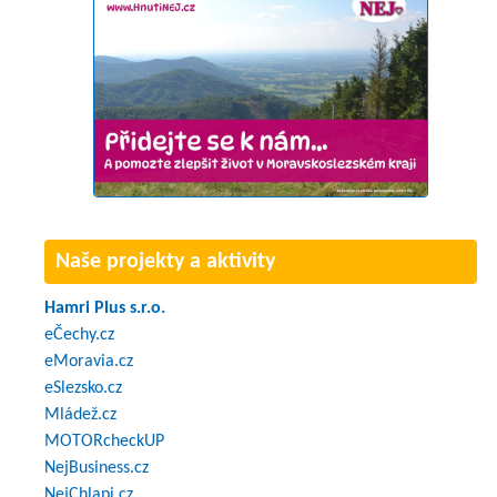
Naše projekty a aktivity
Hamri Plus s.r.o.
eČechy.cz
eMoravia.cz
eSlezsko.cz
Mládež.cz
MOTORcheckUP
NejBusiness.cz
NejChlapi.cz