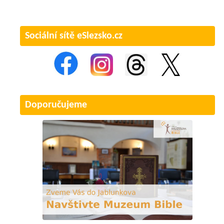
Sociální sítě eSlezsko.cz
Doporučujeme