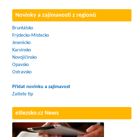
Novinky a zajímavosti z regionů
Bruntálsko
Frýdecko-Místecko
Jesenicko
Karvinsko
Novojičínsko
Opavsko
Ostravsko
Přidat novinku a zajímavost
Zašlete tip
eSlezsko.cz News