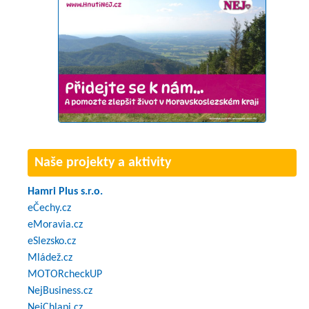
Naše projekty a aktivity
Hamri Plus s.r.o.
eČechy.cz
eMoravia.cz
eSlezsko.cz
Mládež.cz
MOTORcheckUP
NejBusiness.cz
NejChlapi.cz