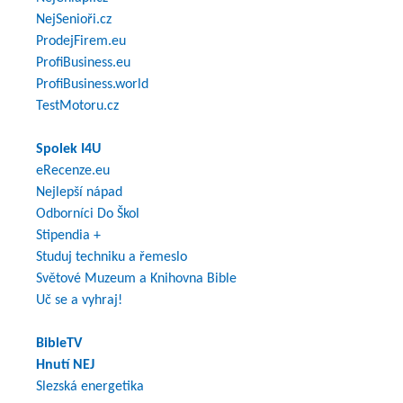
NejSenioři.cz
ProdejFirem.eu
ProfiBusiness.eu
ProfiBusiness.world
TestMotoru.cz
Spolek I4U
eRecenze.eu
Nejlepší nápad
Odborníci Do Škol
Stipendia +
Studuj techniku a řemeslo
Světové Muzeum a Knihovna Bible
Uč se a vyhraj!
BibleTV
Hnutí NEJ
Slezská energetika