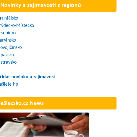
Novinky a zajímavosti z regionů
runtálsko
rýdecko-Místecko
esenicko
arvinsko
ovojičínsko
pavsko
stravsko
řidat novinku a zajímavost
ašlete tip
eSlezsko.cz News