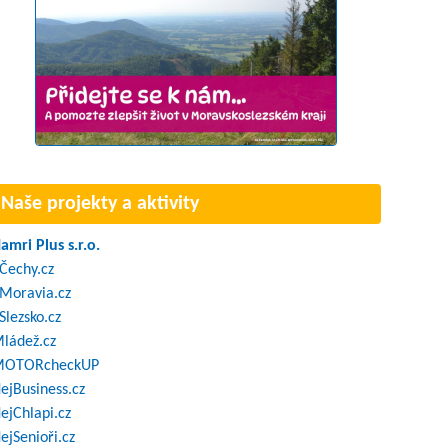
Naše projekty a aktivity
amri Plus s.r.o.
Čechy.cz
Moravia.cz
Slezsko.cz
ládež.cz
OTORcheckUP
ejBusiness.cz
ejChlapi.cz
ejSenioři.cz