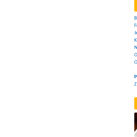
B
F
J
K
N
O
O
P
Z