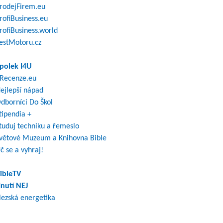
rodejFirem.eu
rofiBusiness.eu
rofiBusiness.world
estMotoru.cz
polek I4U
Recenze.eu
ejlepší nápad
dborníci Do Škol
tipendia +
tuduj techniku a řemeslo
větové Muzeum a Knihovna Bible
č se a vyhraj!
ibleTV
nutí NEJ
lezská energetika