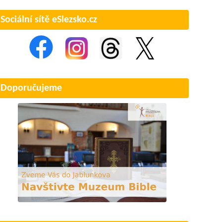
Sociální sítě eSlezsko.cz
Doporučujeme