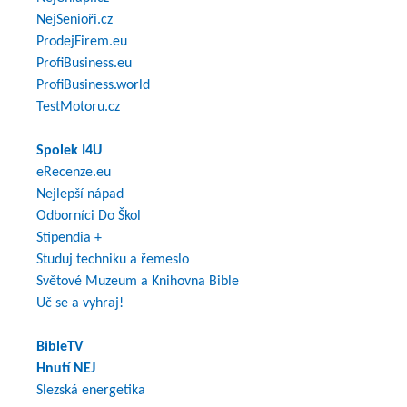
NejSenioři.cz
ProdejFirem.eu
ProfiBusiness.eu
ProfiBusiness.world
TestMotoru.cz
Spolek I4U
eRecenze.eu
Nejlepší nápad
Odborníci Do Škol
Stipendia +
Studuj techniku a řemeslo
Světové Muzeum a Knihovna Bible
Uč se a vyhraj!
BibleTV
Hnutí NEJ
Slezská energetika