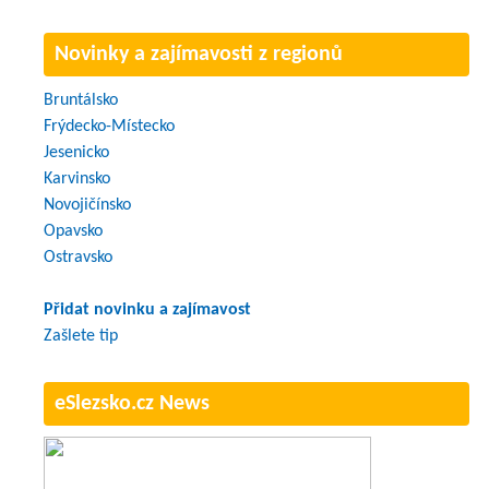
Novinky a zajímavosti z regionů
Bruntálsko
Frýdecko-Místecko
Jesenicko
Karvinsko
Novojičínsko
Opavsko
Ostravsko
Přidat novinku a zajímavost
Zašlete tip
eSlezsko.cz News