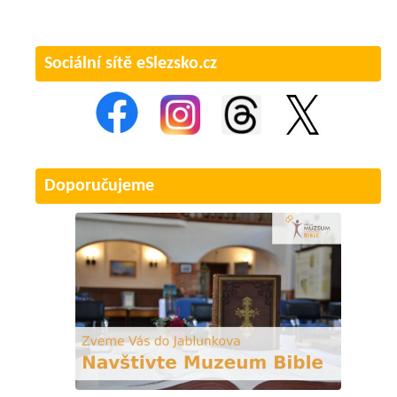
Sociální sítě eSlezsko.cz
Doporučujeme