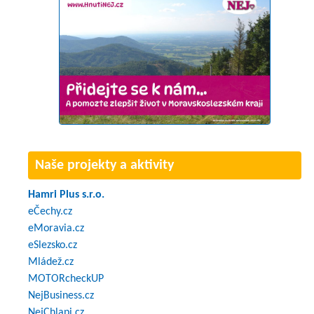
Naše projekty a aktivity
Hamri Plus s.r.o.
eČechy.cz
eMoravia.cz
eSlezsko.cz
Mládež.cz
MOTORcheckUP
NejBusiness.cz
NejChlapi.cz