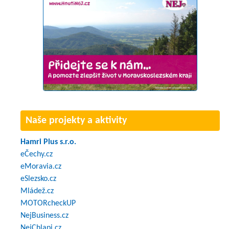
Naše projekty a aktivity
Hamri Plus s.r.o.
eČechy.cz
eMoravia.cz
eSlezsko.cz
Mládež.cz
MOTORcheckUP
NejBusiness.cz
NejChlapi.cz