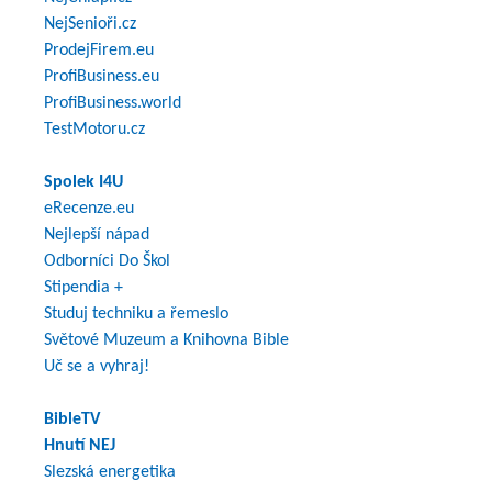
NejSenioři.cz
ProdejFirem.eu
ProfiBusiness.eu
ProfiBusiness.world
TestMotoru.cz
Spolek I4U
eRecenze.eu
Nejlepší nápad
Odborníci Do Škol
Stipendia +
Studuj techniku a řemeslo
Světové Muzeum a Knihovna Bible
Uč se a vyhraj!
BibleTV
Hnutí NEJ
Slezská energetika