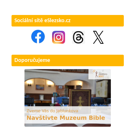
Sociální sítě eSlezsko.cz
Doporučujeme