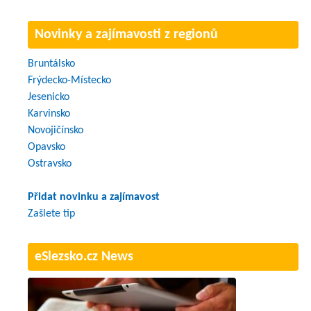
Novinky a zajímavosti z regionů
Bruntálsko
Frýdecko-Místecko
Jesenicko
Karvinsko
Novojičínsko
Opavsko
Ostravsko
Přidat novinku a zajímavost
Zašlete tip
eSlezsko.cz News