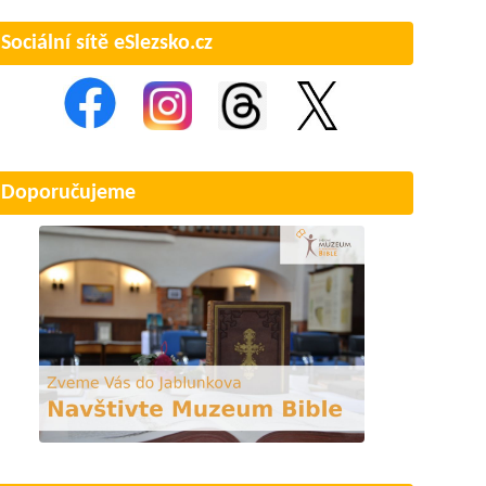
Sociální sítě eSlezsko.cz
Doporučujeme