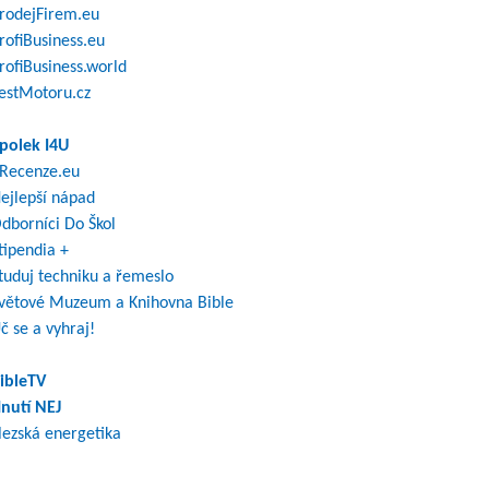
rodejFirem.eu
rofiBusiness.eu
rofiBusiness.world
estMotoru.cz
polek I4U
Recenze.eu
ejlepší nápad
dborníci Do Škol
tipendia +
tuduj techniku a řemeslo
větové Muzeum a Knihovna Bible
č se a vyhraj!
ibleTV
nutí NEJ
lezská energetika