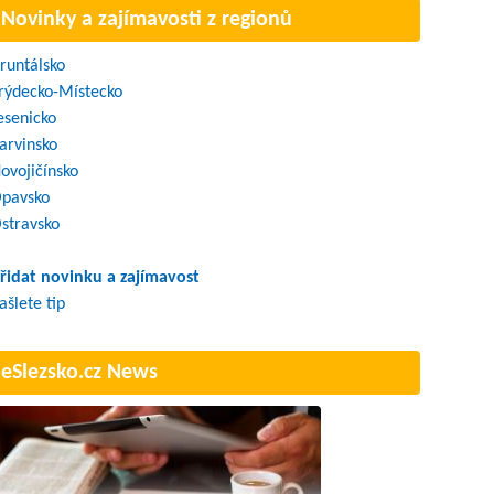
Novinky a zajímavosti z regionů
runtálsko
rýdecko-Místecko
esenicko
arvinsko
ovojičínsko
pavsko
stravsko
řidat novinku a zajímavost
ašlete tip
eSlezsko.cz News