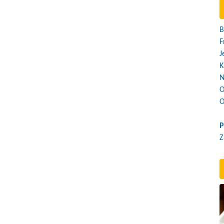
B
F
J
K
N
O
O
P
Z