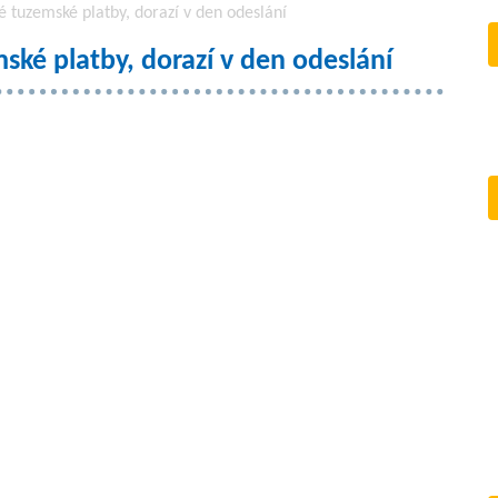
é tuzemské platby, dorazí v den odeslání
ské platby, dorazí v den odeslání