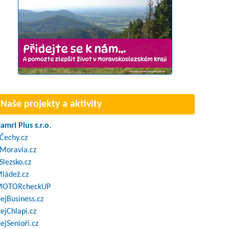
Naše projekty a aktivity
amri Plus s.r.o.
Čechy.cz
Moravia.cz
Slezsko.cz
ládež.cz
OTORcheckUP
ejBusiness.cz
ejChlapi.cz
ejSenioři.cz