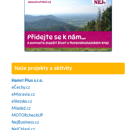
Naše projekty a aktivity
Hamri Plus s.r.o.
eČechy.cz
eMoravia.cz
eSlezsko.cz
Mládež.cz
MOTORcheckUP
NejBusiness.cz
NejChlapi.cz