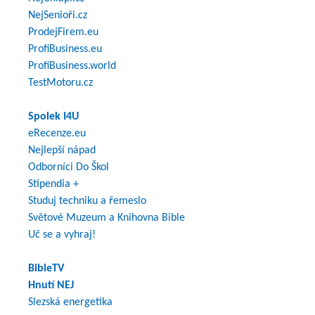
NejSenioři.cz
ProdejFirem.eu
ProfiBusiness.eu
ProfiBusiness.world
TestMotoru.cz
Spolek I4U
eRecenze.eu
Nejlepší nápad
Odborníci Do Škol
Stipendia +
Studuj techniku a řemeslo
Světové Muzeum a Knihovna Bible
Uč se a vyhraj!
BibleTV
Hnutí NEJ
Slezská energetika