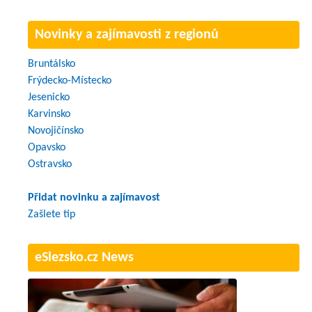
Novinky a zajímavosti z regionů
Bruntálsko
Frýdecko-Místecko
Jesenicko
Karvinsko
Novojičínsko
Opavsko
Ostravsko
Přidat novinku a zajímavost
Zašlete tip
eSlezsko.cz News