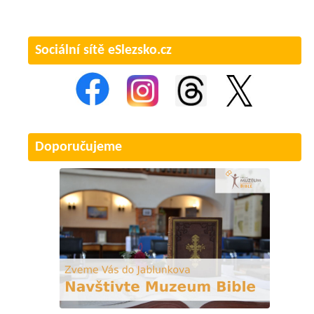
Sociální sítě eSlezsko.cz
Doporučujeme