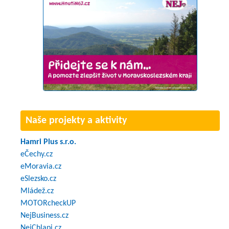
Naše projekty a aktivity
Hamri Plus s.r.o.
eČechy.cz
eMoravia.cz
eSlezsko.cz
Mládež.cz
MOTORcheckUP
NejBusiness.cz
NejChlapi.cz