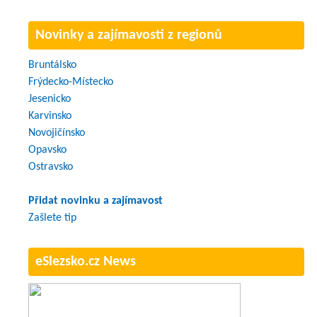
Novinky a zajímavosti z regionů
Bruntálsko
Frýdecko-Místecko
Jesenicko
Karvinsko
Novojičínsko
Opavsko
Ostravsko
Přidat novinku a zajímavost
Zašlete tip
eSlezsko.cz News