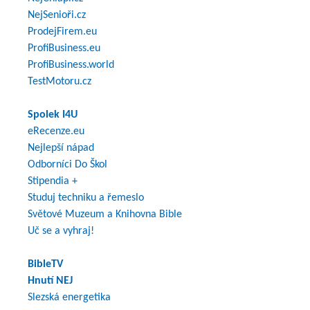
NejSenioři.cz
ProdejFirem.eu
ProfiBusiness.eu
ProfiBusiness.world
TestMotoru.cz
Spolek I4U
eRecenze.eu
Nejlepší nápad
Odborníci Do Škol
Stipendia +
Studuj techniku a řemeslo
Světové Muzeum a Knihovna Bible
Uč se a vyhraj!
BibleTV
Hnutí NEJ
Slezská energetika