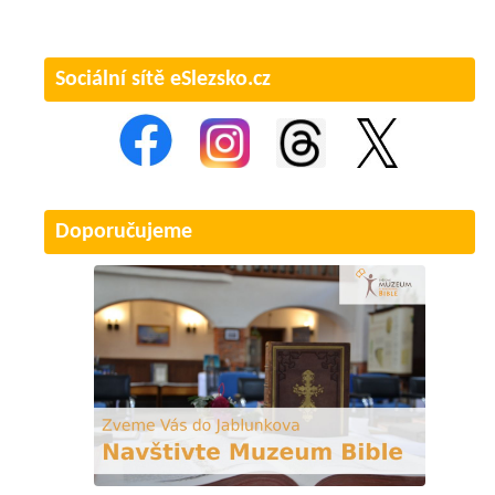
Sociální sítě eSlezsko.cz
Doporučujeme