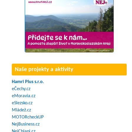
Naše projekty a aktivity
Hamri Plus s.r.o.
eČechy.cz
eMoravia.cz
eSlezsko.cz
Mládež.cz
MOTORcheckUP
NejBusiness.cz
NejChlapi.cz