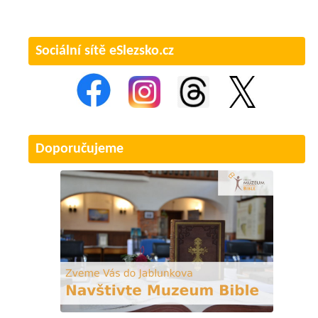
Sociální sítě eSlezsko.cz
Doporučujeme