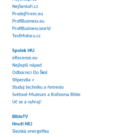
NejSenioři.cz
ProdejFirem.eu
ProfiBusiness.eu
ProfiBusiness.world
TestMotoru.cz
Spolek I4U
eRecenze.eu
Nejlepší nápad
Odborníci Do Škol
Stipendia +
Studuj techniku a řemeslo
Světové Muzeum a Knihovna Bible
Uč se a vyhraj!
BibleTV
Hnutí NEJ
Slezská energetika