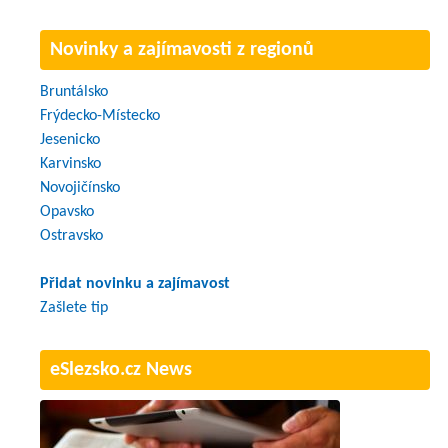
Novinky a zajímavosti z regionů
Bruntálsko
Frýdecko-Místecko
Jesenicko
Karvinsko
Novojičínsko
Opavsko
Ostravsko
Přidat novinku a zajímavost
Zašlete tip
eSlezsko.cz News