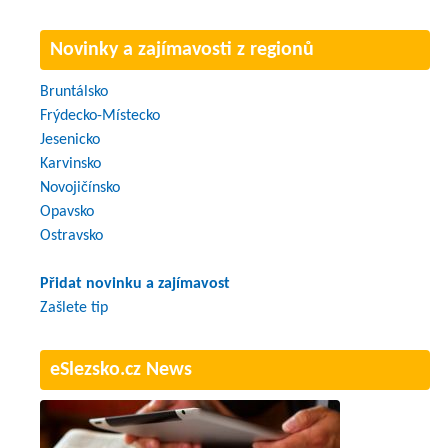
Novinky a zajímavosti z regionů
Bruntálsko
Frýdecko-Místecko
Jesenicko
Karvinsko
Novojičínsko
Opavsko
Ostravsko
Přidat novinku a zajímavost
Zašlete tip
eSlezsko.cz News