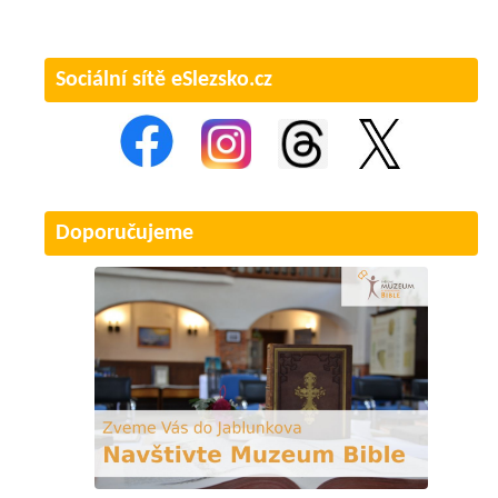
Sociální sítě eSlezsko.cz
Doporučujeme