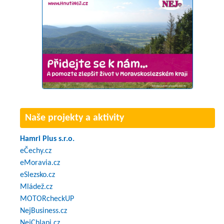
Naše projekty a aktivity
Hamri Plus s.r.o.
eČechy.cz
eMoravia.cz
eSlezsko.cz
Mládež.cz
MOTORcheckUP
NejBusiness.cz
NejChlapi.cz