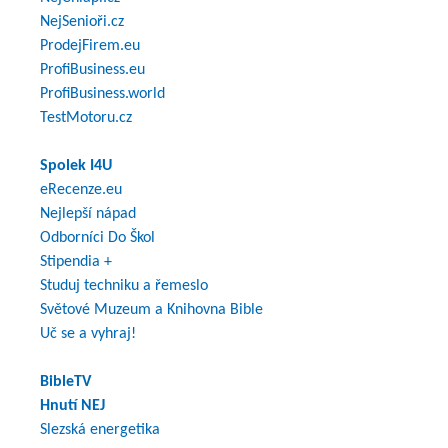
NejSenioři.cz
ProdejFirem.eu
ProfiBusiness.eu
ProfiBusiness.world
TestMotoru.cz
Spolek I4U
eRecenze.eu
Nejlepší nápad
Odborníci Do Škol
Stipendia +
Studuj techniku a řemeslo
Světové Muzeum a Knihovna Bible
Uč se a vyhraj!
BibleTV
Hnutí NEJ
Slezská energetika