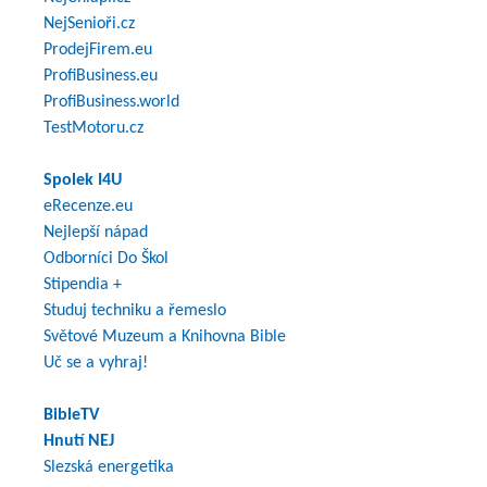
NejSenioři.cz
ProdejFirem.eu
ProfiBusiness.eu
ProfiBusiness.world
TestMotoru.cz
Spolek I4U
eRecenze.eu
Nejlepší nápad
Odborníci Do Škol
Stipendia +
Studuj techniku a řemeslo
Světové Muzeum a Knihovna Bible
Uč se a vyhraj!
BibleTV
Hnutí NEJ
Slezská energetika