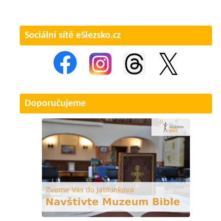
Sociální sítě eSlezsko.cz
Doporučujeme