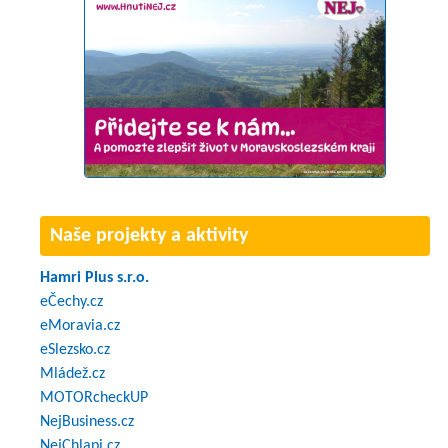
Naše projekty a aktivity
Hamri Plus s.r.o.
eČechy.cz
eMoravia.cz
eSlezsko.cz
Mládež.cz
MOTORcheckUP
NejBusiness.cz
NejChlapi.cz