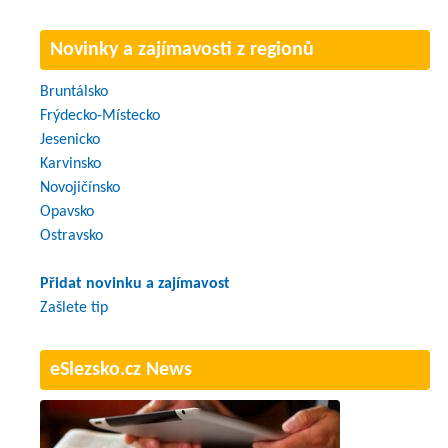
Novinky a zajímavosti z regionů
Bruntálsko
Frýdecko-Místecko
Jesenicko
Karvinsko
Novojičínsko
Opavsko
Ostravsko
Přidat novinku a zajímavost
Zašlete tip
eSlezsko.cz News