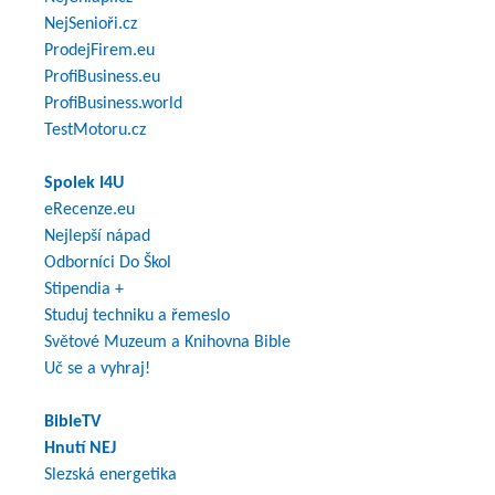
NejSenioři.cz
ProdejFirem.eu
ProfiBusiness.eu
ProfiBusiness.world
TestMotoru.cz
Spolek I4U
eRecenze.eu
Nejlepší nápad
Odborníci Do Škol
Stipendia +
Studuj techniku a řemeslo
Světové Muzeum a Knihovna Bible
Uč se a vyhraj!
BibleTV
Hnutí NEJ
Slezská energetika