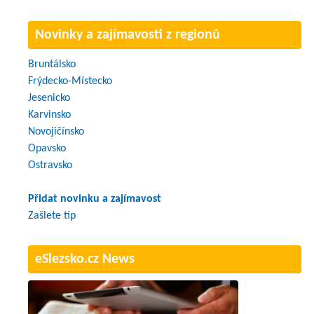
Novinky a zajímavosti z regionů
Bruntálsko
Frýdecko-Místecko
Jesenicko
Karvinsko
Novojičínsko
Opavsko
Ostravsko
Přidat novinku a zajímavost
Zašlete tip
eSlezsko.cz News