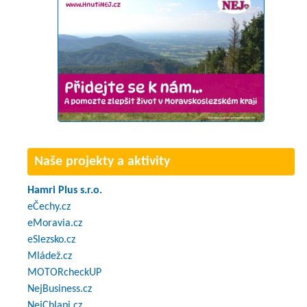
Naše projekty a aktivity
Hamri Plus s.r.o.
eČechy.cz
eMoravia.cz
eSlezsko.cz
Mládež.cz
MOTORcheckUP
NejBusiness.cz
NejChlapi.cz