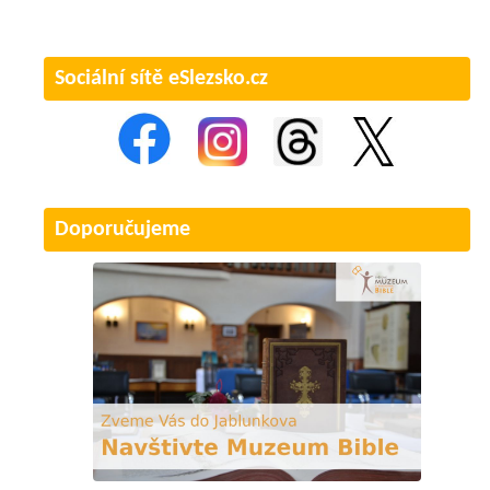
Sociální sítě eSlezsko.cz
Doporučujeme