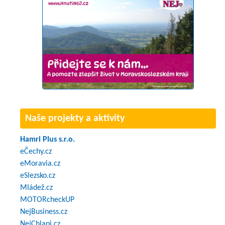
Naše projekty a aktivity
Hamri Plus s.r.o.
eČechy.cz
eMoravia.cz
eSlezsko.cz
Mládež.cz
MOTORcheckUP
NejBusiness.cz
NejChlapi.cz