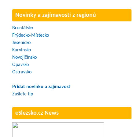
Novinky a zajímavosti z regionů
Bruntálsko
Frýdecko-Místecko
Jesenicko
Karvinsko
Novojičínsko
Opavsko
Ostravsko
Přidat novinku a zajímavost
Zašlete tip
eSlezsko.cz News