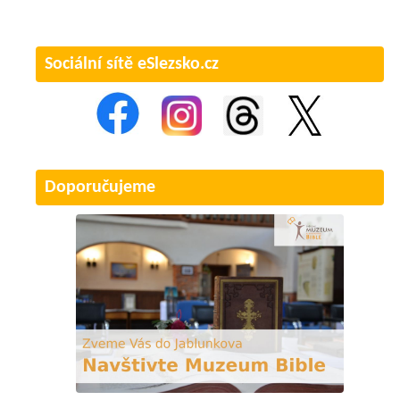
Sociální sítě eSlezsko.cz
Doporučujeme