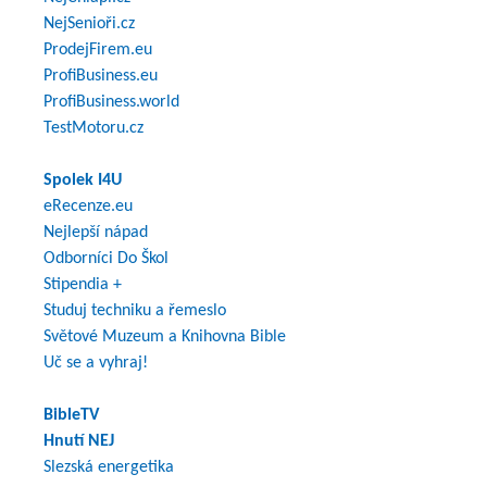
NejSenioři.cz
ProdejFirem.eu
ProfiBusiness.eu
ProfiBusiness.world
TestMotoru.cz
Spolek I4U
eRecenze.eu
Nejlepší nápad
Odborníci Do Škol
Stipendia +
Studuj techniku a řemeslo
Světové Muzeum a Knihovna Bible
Uč se a vyhraj!
BibleTV
Hnutí NEJ
Slezská energetika