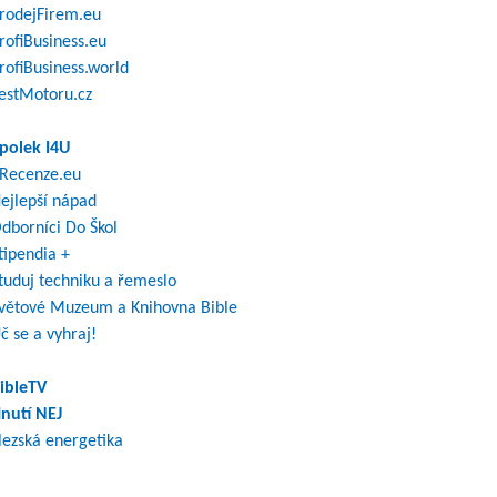
rodejFirem.eu
rofiBusiness.eu
rofiBusiness.world
estMotoru.cz
polek I4U
Recenze.eu
ejlepší nápad
dborníci Do Škol
tipendia +
tuduj techniku a řemeslo
větové Muzeum a Knihovna Bible
č se a vyhraj!
ibleTV
nutí NEJ
lezská energetika