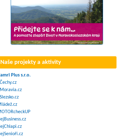
Naše projekty a aktivity
amri Plus s.r.o.
Čechy.cz
Moravia.cz
Slezsko.cz
ládež.cz
OTORcheckUP
ejBusiness.cz
ejChlapi.cz
ejSenioři.cz