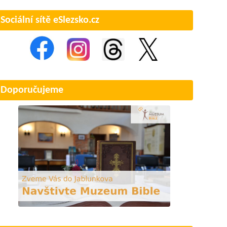
Sociální sítě eSlezsko.cz
Doporučujeme