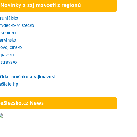
Novinky a zajímavosti z regionů
runtálsko
rýdecko-Místecko
esenicko
arvinsko
ovojičínsko
pavsko
stravsko
řidat novinku a zajímavost
ašlete tip
eSlezsko.cz News