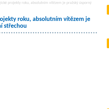
gické projekty roku, absolutním vítězem je pražský úsporný
rojekty roku, absolutním vítězem je
í střechou