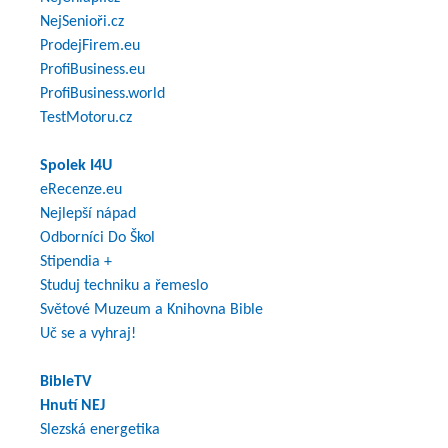
NejSenioři.cz
ProdejFirem.eu
ProfiBusiness.eu
ProfiBusiness.world
TestMotoru.cz
Spolek I4U
eRecenze.eu
Nejlepší nápad
Odborníci Do Škol
Stipendia +
Studuj techniku a řemeslo
Světové Muzeum a Knihovna Bible
Uč se a vyhraj!
BibleTV
Hnutí NEJ
Slezská energetika