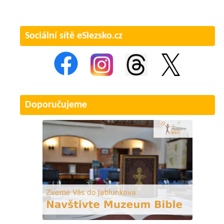
Sociální sítě eSlezsko.cz
Doporučujeme