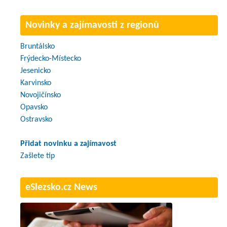
Novinky a zajímavosti z regionů
Bruntálsko
Frýdecko-Místecko
Jesenicko
Karvinsko
Novojičínsko
Opavsko
Ostravsko
Přidat novinku a zajímavost
Zašlete tip
eSlezsko.cz News