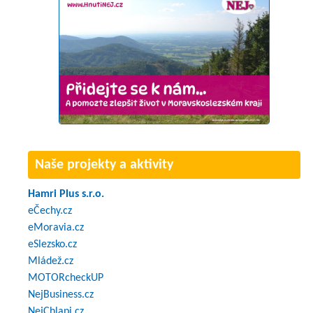
Naše projekty a aktivity
Hamri Plus s.r.o.
eČechy.cz
eMoravia.cz
eSlezsko.cz
Mládež.cz
MOTORcheckUP
NejBusiness.cz
NejChlapi.cz