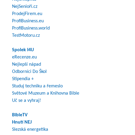
NejSenioři.cz
ProdejFirem.eu
ProfiBusiness.eu
ProfiBusiness.world
TestMotoru.cz
Spolek I4U
eRecenze.eu
Nejlepší nápad
Odborníci Do Škol
Stipendia +
Studuj techniku a řemeslo
Světové Muzeum a Knihovna Bible
Uč se a vyhraj!
BibleTV
Hnutí NEJ
Slezská energetika