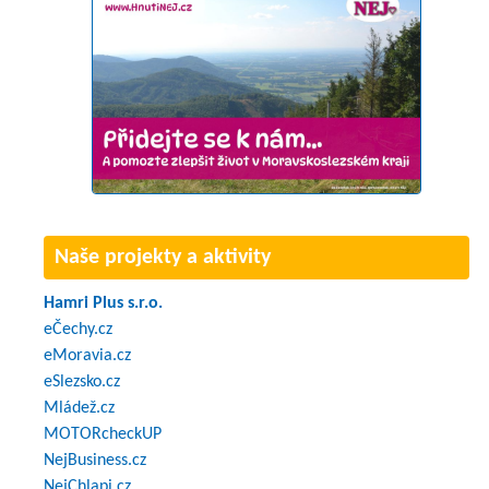
Naše projekty a aktivity
Hamri Plus s.r.o.
eČechy.cz
eMoravia.cz
eSlezsko.cz
Mládež.cz
MOTORcheckUP
NejBusiness.cz
NejChlapi.cz