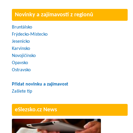
Novinky a zajímavosti z regionů
Bruntálsko
Frýdecko-Místecko
Jesenicko
Karvinsko
Novojičínsko
Opavsko
Ostravsko
Přidat novinku a zajímavost
Zašlete tip
eSlezsko.cz News