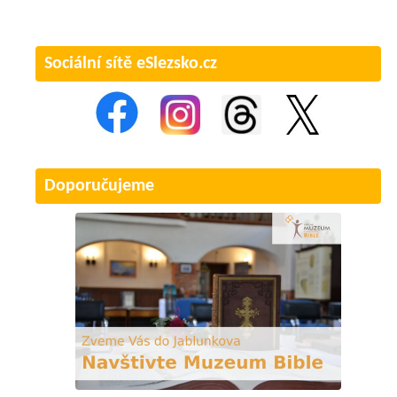
Sociální sítě eSlezsko.cz
Doporučujeme