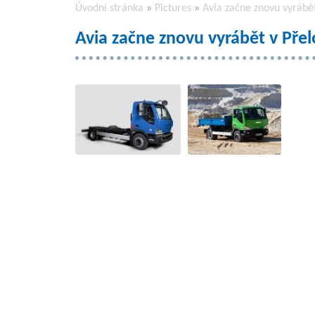
Úvodní stránka
»
Pictures
»
Avia začne znovu vyrábět
Avia začne znovu vyrábět v Přel