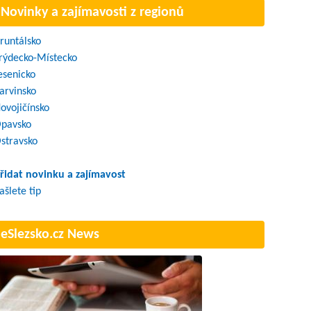
Novinky a zajímavosti z regionů
runtálsko
rýdecko-Místecko
esenicko
arvinsko
ovojičínsko
pavsko
stravsko
řidat novinku a zajímavost
ašlete tip
eSlezsko.cz News