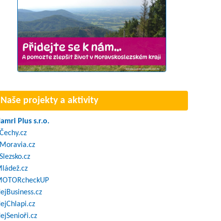
Naše projekty a aktivity
amri Plus s.r.o.
Čechy.cz
Moravia.cz
Slezsko.cz
ládež.cz
OTORcheckUP
ejBusiness.cz
ejChlapi.cz
ejSenioři.cz