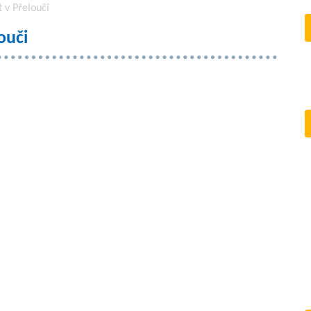
 v Přelouči
ouči