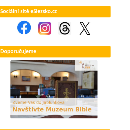
Sociální sítě eSlezsko.cz
Doporučujeme