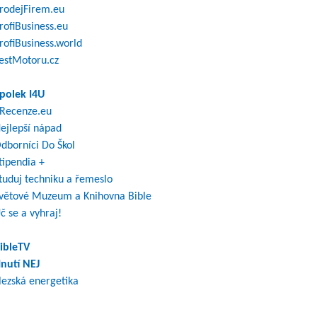
rodejFirem.eu
rofiBusiness.eu
rofiBusiness.world
estMotoru.cz
polek I4U
Recenze.eu
ejlepší nápad
dborníci Do Škol
tipendia +
tuduj techniku a řemeslo
větové Muzeum a Knihovna Bible
č se a vyhraj!
ibleTV
nutí NEJ
lezská energetika