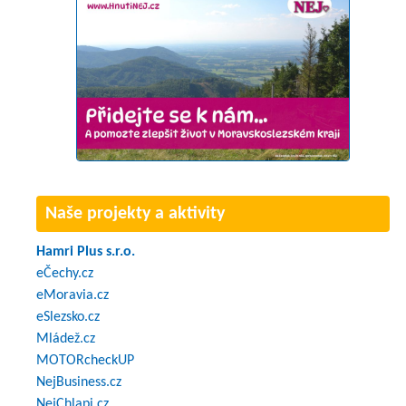
Naše projekty a aktivity
Hamri Plus s.r.o.
eČechy.cz
eMoravia.cz
eSlezsko.cz
Mládež.cz
MOTORcheckUP
NejBusiness.cz
NejChlapi.cz