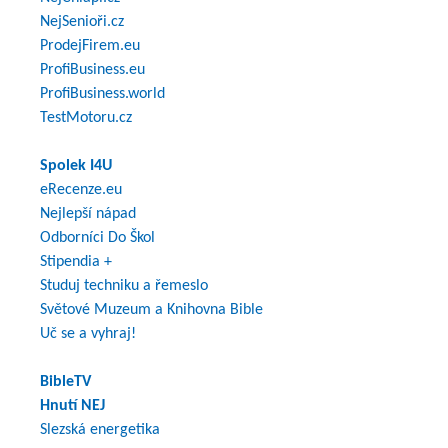
NejSenioři.cz
ProdejFirem.eu
ProfiBusiness.eu
ProfiBusiness.world
TestMotoru.cz
Spolek I4U
eRecenze.eu
Nejlepší nápad
Odborníci Do Škol
Stipendia +
Studuj techniku a řemeslo
Světové Muzeum a Knihovna Bible
Uč se a vyhraj!
BibleTV
Hnutí NEJ
Slezská energetika