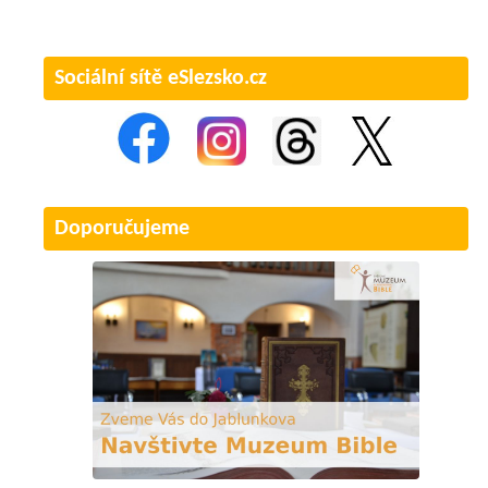
Sociální sítě eSlezsko.cz
Doporučujeme