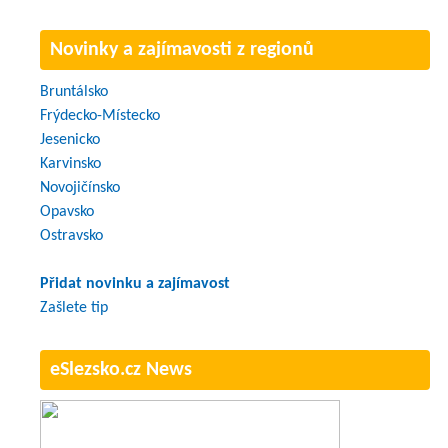
Novinky a zajímavosti z regionů
Bruntálsko
Frýdecko-Místecko
Jesenicko
Karvinsko
Novojičínsko
Opavsko
Ostravsko
Přidat novinku a zajímavost
Zašlete tip
eSlezsko.cz News