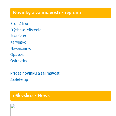
Novinky a zajímavosti z regionů
Bruntálsko
Frýdecko-Místecko
Jesenicko
Karvinsko
Novojičínsko
Opavsko
Ostravsko
Přidat novinku a zajímavost
Zašlete tip
eSlezsko.cz News