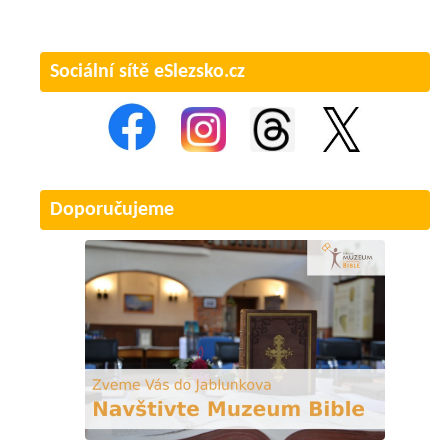
Sociální sítě eSlezsko.cz
Doporučujeme