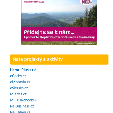
Naše projekty a aktivity
Hamri Plus s.r.o.
eČechy.cz
eMoravia.cz
eSlezsko.cz
Mládež.cz
MOTORcheckUP
NejBusiness.cz
NejChlapi.cz