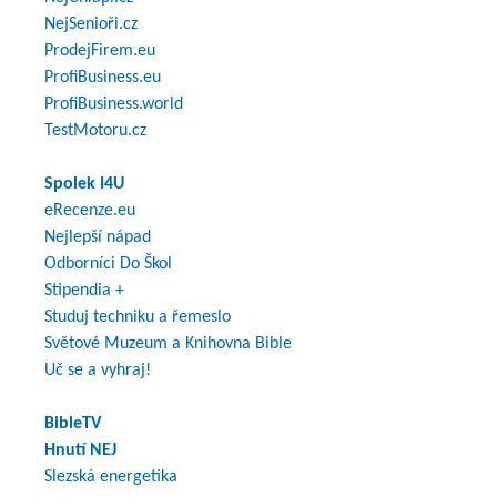
NejSenioři.cz
ProdejFirem.eu
ProfiBusiness.eu
ProfiBusiness.world
TestMotoru.cz
Spolek I4U
eRecenze.eu
Nejlepší nápad
Odborníci Do Škol
Stipendia +
Studuj techniku a řemeslo
Světové Muzeum a Knihovna Bible
Uč se a vyhraj!
BibleTV
Hnutí NEJ
Slezská energetika