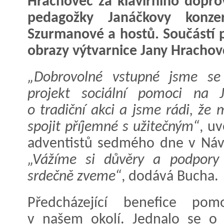
Hrachovec za klavírního dopro
pedagožky Janáčkovy konze
Szurmanové a hostů. Součástí 
obrazy výtvarnice Jany Hrachov
„Dobrovolné vstupné jsme se
projekt sociální pomoci na J
o tradiční akci a jsme rádi, ž
spojit příjemné s užitečným“
, u
adventistů sedmého dne v Návsí
„Vážíme si důvěry a podpory
srdečně zveme“
, dodává Bucha.
Předcházející benefice po
v našem okolí. Jednalo se o