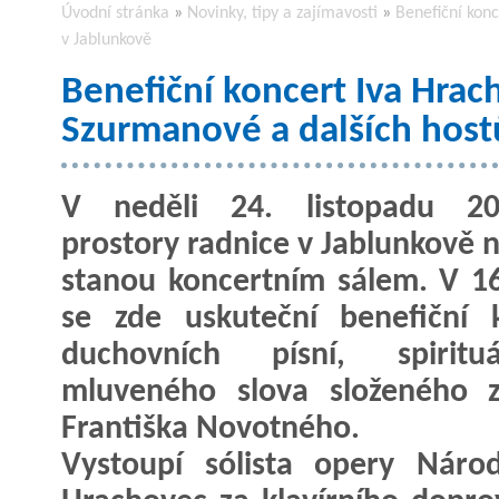
Úvodní stránka
»
Novinky, tipy a zajímavosti
»
Benefiční kon
v Jablunkově
Benefiční koncert Iva Hrac
Szurmanové a dalších host
V neděli 24. listopadu 2
prostory radnice v Jablunkově n
stanou koncertním sálem. V 1
se zde uskuteční benefiční 
duchovních písní, spirit
mluveného slova složeného z
Františka Novotného.
Vystoupí sólista opery Náro