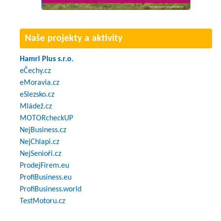
Naše projekty a aktivity
Hamri Plus s.r.o.
eČechy.cz
eMoravia.cz
eSlezsko.cz
Mládež.cz
MOTORcheckUP
NejBusiness.cz
NejChlapi.cz
NejSenioři.cz
ProdejFirem.eu
ProfiBusiness.eu
ProfiBusiness.world
TestMotoru.cz