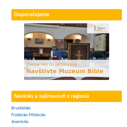
Doporučujeme
Novinky a zajímavosti z regionů
Bruntálsko
Frýdecko-Místecko
Jesenicko