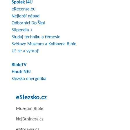
Spolek I4U
eRecenze.eu
Nejlepší nápad
Odborníci Do Škol
Stipendia +
Studuj techniku a řemeslo
Světové Muzeum a Knihovna Bible
Uč se a vyhraj!
BibleTV
Hnutí NEJ
Slezská energetika
eSlezsko.cz
Muzeum Bible
NejBusiness.cz
eMoravia.cz