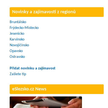
Novinky a zajímavosti z regionů
Bruntálsko
Frýdecko-Místecko
Jesenicko
Karvinsko
Novojičínsko
Opavsko
Ostravsko
Přidat novinku a zajímavost
Zašlete tip
eSlezsko.cz News