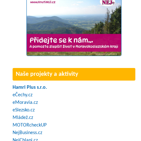
Naše projekty a aktivity
Hamri Plus s.r.o.
eČechy.cz
eMoravia.cz
eSlezsko.cz
Mládež.cz
MOTORcheckUP
NejBusiness.cz
NejChlapi.cz