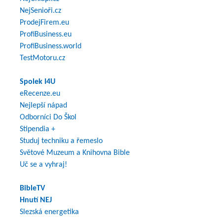
NejSenioři.cz
ProdejFirem.eu
ProfiBusiness.eu
ProfiBusiness.world
TestMotoru.cz
Spolek I4U
eRecenze.eu
Nejlepší nápad
Odborníci Do Škol
Stipendia +
Studuj techniku a řemeslo
Světové Muzeum a Knihovna Bible
Uč se a vyhraj!
BibleTV
Hnutí NEJ
Slezská energetika