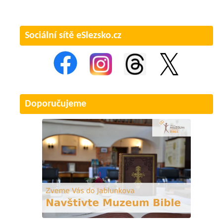
Sociální sítě eSlezsko.cz
Doporučujeme