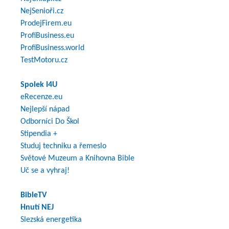
NejSenioři.cz
ProdejFirem.eu
ProfiBusiness.eu
ProfiBusiness.world
TestMotoru.cz
Spolek I4U
eRecenze.eu
Nejlepší nápad
Odborníci Do Škol
Stipendia +
Studuj techniku a řemeslo
Světové Muzeum a Knihovna Bible
Uč se a vyhraj!
BibleTV
Hnutí NEJ
Slezská energetika