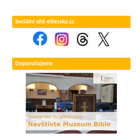
Sociální sítě eSlezsko.cz
Doporučujeme