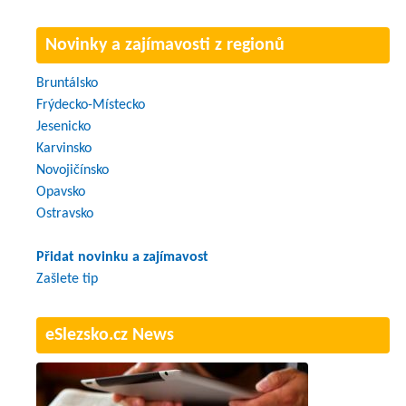
Novinky a zajímavosti z regionů
Bruntálsko
Frýdecko-Místecko
Jesenicko
Karvinsko
Novojičínsko
Opavsko
Ostravsko
Přidat novinku a zajímavost
Zašlete tip
eSlezsko.cz News