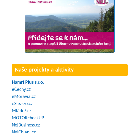
Naše projekty a aktivity
Hamri Plus s.r.o.
eČechy.cz
eMoravia.cz
eSlezsko.cz
Mládež.cz
MOTORcheckUP
NejBusiness.cz
NejChlapi.cz