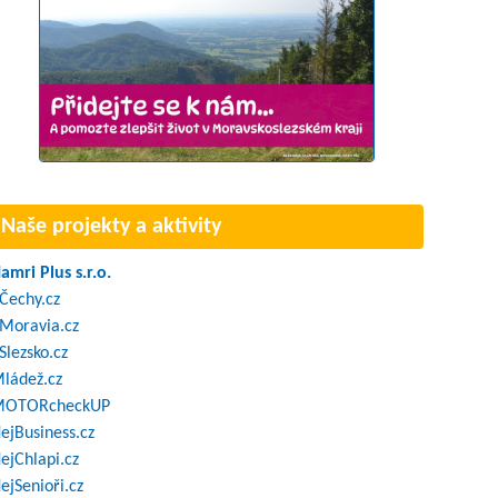
Naše projekty a aktivity
amri Plus s.r.o.
Čechy.cz
Moravia.cz
Slezsko.cz
ládež.cz
OTORcheckUP
ejBusiness.cz
ejChlapi.cz
ejSenioři.cz