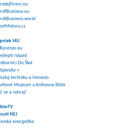
rodejFirem.eu
rofiBusiness.eu
rofiBusiness.world
estMotoru.cz
polek I4U
Recenze.eu
ejlepší nápad
dborníci Do Škol
tipendia +
tuduj techniku a řemeslo
větové Muzeum a Knihovna Bible
č se a vyhraj!
ibleTV
nutí NEJ
lezská energetika