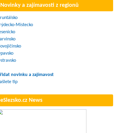
Novinky a zajímavosti z regionů
runtálsko
rýdecko-Místecko
esenicko
arvinsko
ovojičínsko
pavsko
stravsko
řidat novinku a zajímavost
ašlete tip
eSlezsko.cz News