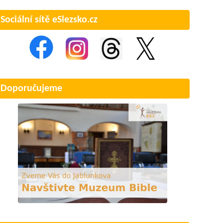
Sociální sítě eSlezsko.cz
Doporučujeme